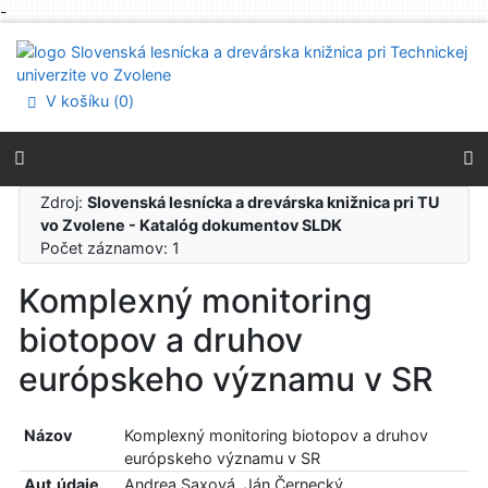
-
Prejsť na obsah
Prejsť na menu
Prehlásenie o webovej prístupnosti
V košíku (
0
)
Zdroj:
Slovenská lesnícka a drevárska knižnica pri TU
vo Zvolene - Katalóg dokumentov SLDK
Počet záznamov: 1
Komplexný monitoring
biotopov a druhov
európskeho významu v SR
Názov
Komplexný monitoring biotopov a druhov
európskeho významu v SR
Aut.údaje
Andrea Saxová, Ján Černecký