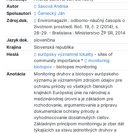
Autor
Saxová Andrea
Spoluautori
Černecký Ján
Zdroj.dok.
Enviromagazín : odborno-náučný časopis o
životnom prostredí. Roč. 19, č. 2 (2014), s.
28-29. - Bratislava : Ministerstvo ŽP SR, 2014
Jazyk dok.
slovenčina
Krajina
Slovenská republika
Heslá
európsky významné lokality
- sites of
community importance *
monitoring
biotopov
- biotopes monitoring
Anotácia
Monitoring druhov a biotopov európskeho
významu je významným zdrojom údajov pre
ochranu prírody vo všetkých členských
krajinách Európskej únie na národnej a
medzinárodnej úrovni a je základom pre
rozhodovanie, argumentovanie a prípravu
dokumentácie ochrany prírody a
vyhodnocovanie dosiahnutých cieľov.
Základným princípom monitoringu je zber dát
týkajúcich sa stavu jednotlivých druhov a