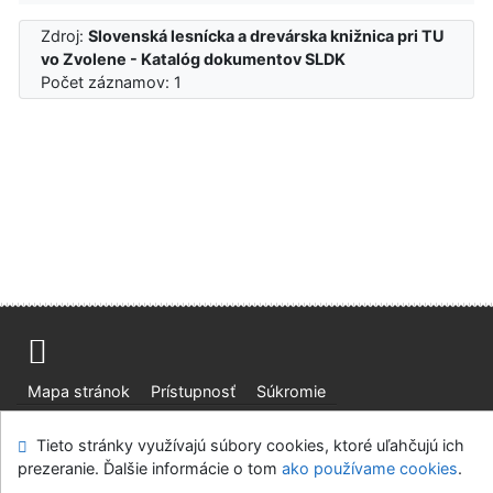
Zdroj:
Slovenská lesnícka a drevárska knižnica pri TU
vo Zvolene - Katalóg dokumentov SLDK
Počet záznamov: 1
Mapa stránok
Prístupnosť
Súkromie
Modul OpenSearch
Napíšte nám
Nastavenie cookies
Tieto stránky využívajú súbory cookies, ktoré uľahčujú ich
prezeranie. Ďalšie informácie o tom
ako používame cookies
.
Slovenská lesnícka a drevárska knižnica pri Technickej