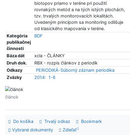
biotopov priamo v teréne pri použití
rovnakých metód a na tých istých plochách,
tzv. trvalých monitorovacích lokalitách.
Uvedeným princípom sa monitoring odlišuje
od klasického mapovania v teréne.
Kategória
BDF
publikačnej
činnosti
Báza dát
xcla - ČLÁNKY
Druh dok.
RBX - rozpis článkov z periodík
Odkazy
PERIODIKÁ-Súborný záznam periodika
Zväzky
2014:
1-6
článok
Do košíka
Trvalý odkaz
Bookmark
Vybrané dokumenty
Zdieľať