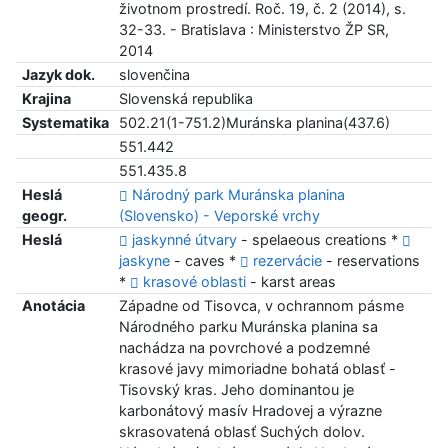
životnom prostredí. Roč. 19, č. 2 (2014), s.
32-33. - Bratislava : Ministerstvo ŽP SR,
2014
Jazyk dok.
slovenčina
Krajina
Slovenská republika
Systematika
502.21(1-751.2)Muránska planina(437.6)
551.442
551.435.8
Heslá
Národný park Muránska planina
geogr.
(Slovensko) - Veporské vrchy
Heslá
jaskynné útvary
- spelaeous creations *
jaskyne
- caves *
rezervácie
- reservations
*
krasové oblasti
- karst areas
Anotácia
Západne od Tisovca, v ochrannom pásme
Národného parku Muránska planina sa
nachádza na povrchové a podzemné
krasové javy mimoriadne bohatá oblasť -
Tisovský kras. Jeho dominantou je
karbonátový masív Hradovej a výrazne
skrasovatená oblasť Suchých dolov.