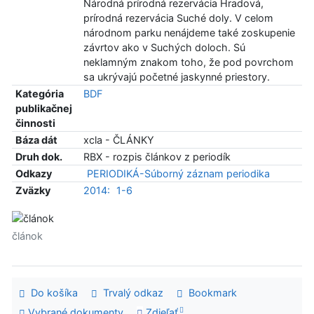
Národná prírodná rezervácia Hradová,
prírodná rezervácia Suché doly. V celom
národnom parku nenájdeme také zoskupenie
závrtov ako v Suchých doloch. Sú
neklamným znakom toho, že pod povrchom
sa ukrývajú početné jaskynné priestory.
Kategória
BDF
publikačnej
činnosti
Báza dát
xcla - ČLÁNKY
Druh dok.
RBX - rozpis článkov z periodík
Odkazy
PERIODIKÁ-Súborný záznam periodika
Zväzky
2014:
1-6
článok
Do košíka
Trvalý odkaz
Bookmark
Vybrané dokumenty
Zdieľať