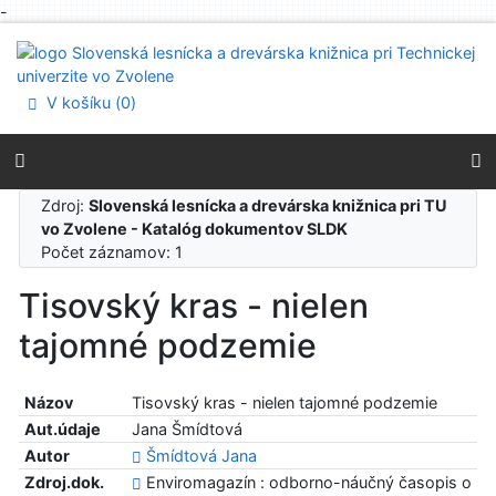
-
Prejsť na obsah
Prejsť na menu
Prehlásenie o webovej prístupnosti
V košíku (
0
)
Zdroj:
Slovenská lesnícka a drevárska knižnica pri TU
vo Zvolene - Katalóg dokumentov SLDK
Počet záznamov: 1
Tisovský kras - nielen
tajomné podzemie
Názov
Tisovský kras - nielen tajomné podzemie
Aut.údaje
Jana Šmídtová
Autor
Šmídtová Jana
Zdroj.dok.
Enviromagazín : odborno-náučný časopis o