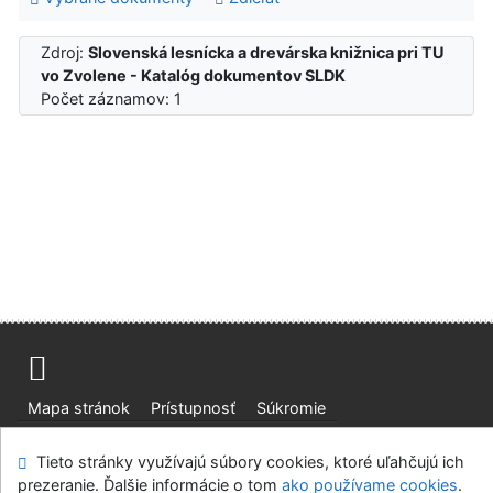
Zdroj:
Slovenská lesnícka a drevárska knižnica pri TU
vo Zvolene - Katalóg dokumentov SLDK
Počet záznamov: 1
Mapa stránok
Prístupnosť
Súkromie
Modul OpenSearch
Napíšte nám
Nastavenie cookies
Tieto stránky využívajú súbory cookies, ktoré uľahčujú ich
prezeranie. Ďalšie informácie o tom
ako používame cookies
.
Slovenská lesnícka a drevárska knižnica pri Technickej