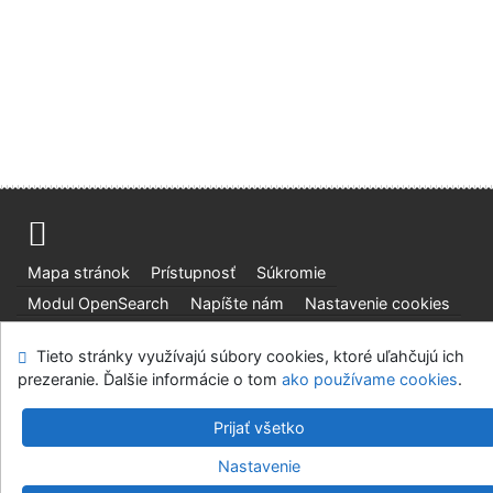
Mapa stránok
Prístupnosť
Súkromie
Modul OpenSearch
Napíšte nám
Nastavenie cookies
Tieto stránky využívajú súbory cookies, ktoré uľahčujú ich
Slovenská lesnícka a drevárska knižnica pri Technickej
prezeranie. Ďalšie informácie o tom
univerzite vo Zvolene
ako používame cookies
.
©1993-2026
IPAC
v.4.8.63a
-
Cosmotron Slovakia, s.r.o.
Prijať všetko
Nastavenie