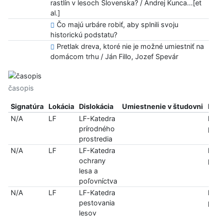
rastlín v lesoch Slovenska? / Andrej Kunca...[et
al.]
Čo majú urbáre robiť, aby splnili svoju
historickú podstatu?
Pretlak dreva, ktoré nie je možné umiestniť na
domácom trhu / Ján Fillo, Jozef Spevár
časopis
Signatúra
Lokácia
Dislokácia
Umiestnenie v študovni
In
N/A
LF
LF-Katedra
len
prírodného
pr
prostredia
N/A
LF
LF-Katedra
len
ochrany
pr
lesa a
poľovníctva
N/A
LF
LF-Katedra
len
pestovania
pr
lesov