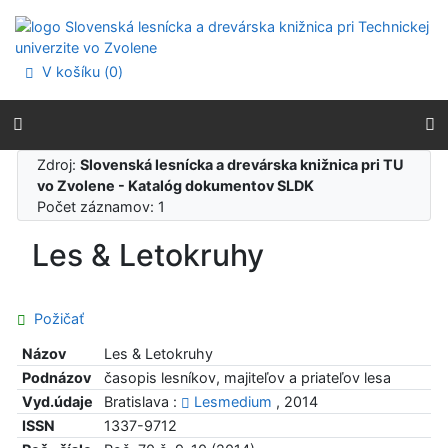
Prejsť na obsah
Prejsť na menu
Prehlásenie o webovej prístupnosti
V košíku (
0
)
Zdroj:
Slovenská lesnícka a drevárska knižnica pri TU
vo Zvolene - Katalóg dokumentov SLDK
Počet záznamov: 1
Les & Letokruhy
Požičať
Názov
Les & Letokruhy
Podnázov
časopis lesníkov, majiteľov a priateľov lesa
Vyd.údaje
Bratislava :
Lesmedium
, 2014
ISSN
1337-9712