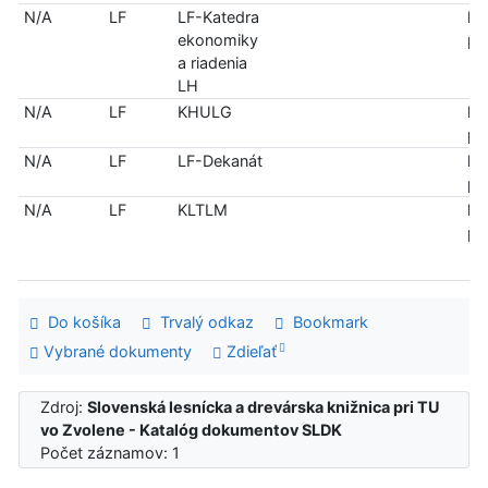
N/A
LF
LF-Katedra
len
ekonomiky
pr
a riadenia
LH
N/A
LF
KHULG
len
pr
N/A
LF
LF-Dekanát
len
pr
N/A
LF
KLTLM
len
pr
Do košíka
Trvalý odkaz
Bookmark
Vybrané dokumenty
Zdieľať
Zdroj:
Slovenská lesnícka a drevárska knižnica pri TU
vo Zvolene - Katalóg dokumentov SLDK
Počet záznamov: 1