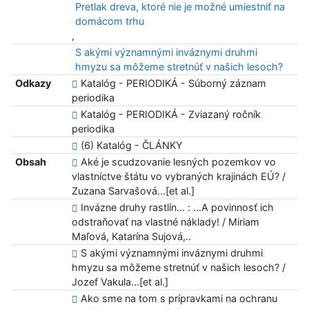
Pretlak dreva, ktoré nie je možné umiestniť na
domácom trhu
,
S akými významnými inváznymi druhmi
hmyzu sa môžeme stretnúť v našich lesoch?
Odkazy
Katalóg - PERIODIKÁ - Súborný záznam
periodika
Katalóg - PERIODIKÁ - Zviazaný ročník
periodika
(6) Katalóg - ČLÁNKY
Obsah
Aké je scudzovanie lesných pozemkov vo
vlastníctve štátu vo vybraných krajinách EÚ? /
Zuzana Sarvašová...[et al.]
Invázne druhy rastlín... : ...A povinnosť ich
odstraňovať na vlastné náklady! / Miriam
Maľová, Katarína Sujová,..
S akými významnými inváznymi druhmi
hmyzu sa môžeme stretnúť v našich lesoch? /
Jozef Vakula...[et al.]
Ako sme na tom s prípravkami na ochranu