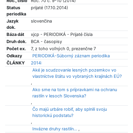
Roč., číslo
Roč. 70 č. 9-10 (2014)
Status
prijaté (17.10.2014)
periodika
Jazyk
slovenčina
dok.
Báza dát
xjcp - PERIODIKÁ - Prijaté čísla
Druh dok.
BCA - časopisy
Počet ex.
7, z toho voľných 0, prezenčne 7
Odkazy
PERIODIKÁ-Súborný záznam periodika
ČLÁNKY
2014:
Aké je scudzovanie lesných pozemkov vo
vlastníctve štátu vo vybraných krajinách EÚ?
,
Ako sme na tom s prípravkami na ochranu
rastlín v lesoch Slovenska?
,
Čo majú urbáre robiť, aby splnili svoju
historickú podstatu?
,
Invázne druhy rastlín...
,