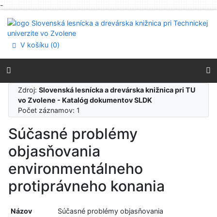
-
Prejsť na obsah
Prejsť na menu
Prehlásenie o webovej prístupnosti
V košíku (
0
)
Zdroj:
Slovenská lesnícka a drevárska knižnica pri TU
vo Zvolene - Katalóg dokumentov SLDK
Počet záznamov: 1
Súčasné problémy
objasňovania
environmentálneho
protiprávneho konania
Názov
Súčasné problémy objasňovania