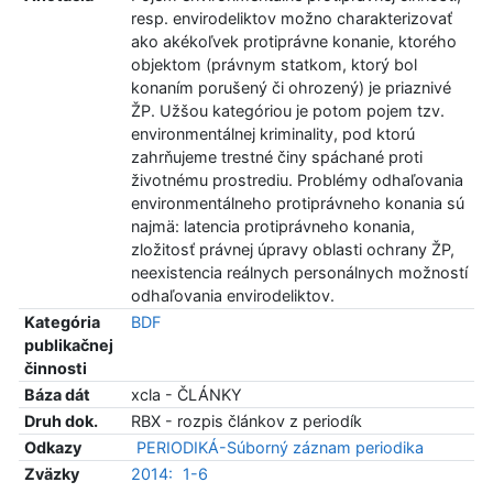
resp. envirodeliktov možno charakterizovať
ako akékoľvek protiprávne konanie, ktorého
objektom (právnym statkom, ktorý bol
konaním porušený či ohrozený) je priaznivé
ŽP. Užšou kategóriou je potom pojem tzv.
environmentálnej kriminality, pod ktorú
zahrňujeme trestné činy spáchané proti
životnému prostrediu. Problémy odhaľovania
environmentálneho protiprávneho konania sú
najmä: latencia protiprávneho konania,
zložitosť právnej úpravy oblasti ochrany ŽP,
neexistencia reálnych personálnych možností
odhaľovania envirodeliktov.
Kategória
BDF
publikačnej
činnosti
Báza dát
xcla - ČLÁNKY
Druh dok.
RBX - rozpis článkov z periodík
Odkazy
PERIODIKÁ-Súborný záznam periodika
Zväzky
2014:
1-6