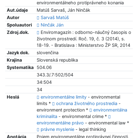
environmentálneho protiprávneho konania
Aut.údaje
Matúš Sarvaš, Ján Ninčák
Autor
Sarvaš Matúš
Spoluautori
Ninčák Ján
Zdroj.dok.
Enviromagazín : odborno-náučný časopis o
životnom prostredí. Roč. 19, č. 3 (2014), s.
18-19. - Bratislava : Ministerstvo ŽP SR, 2014
Jazyk dok.
slovenčina
Krajina
Slovenská republika
Systematika
504.06
343.3/.7:502/504
34:504
34
Heslá
environmentálne limity
- environmental
limits *
ochrana životného prostredia
-
environment protection *
environmentálna
kriminalita
- environmental crime *
environmentálne právo
- environmental law *
právne myslenie
- legal thinking
Anotácia
Pojem environmentálne protiprávnej činnosti,