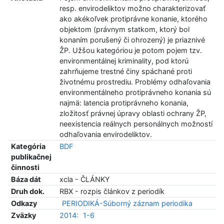
resp. envirodeliktov možno charakterizovať
ako akékoľvek protiprávne konanie, ktorého
objektom (právnym statkom, ktorý bol
konaním porušený či ohrozený) je priaznivé
ŽP. Užšou kategóriou je potom pojem tzv.
environmentálnej kriminality, pod ktorú
zahrňujeme trestné činy spáchané proti
životnému prostrediu. Problémy odhaľovania
environmentálneho protiprávneho konania sú
najmä: latencia protiprávneho konania,
zložitosť právnej úpravy oblasti ochrany ŽP,
neexistencia reálnych personálnych možností
odhaľovania envirodeliktov.
Kategória
BDF
publikačnej
činnosti
Báza dát
xcla - ČLÁNKY
Druh dok.
RBX - rozpis článkov z periodík
Odkazy
PERIODIKÁ-Súborný záznam periodika
Zväzky
2014:
1-6