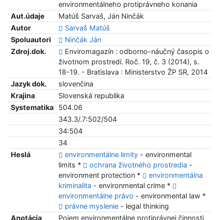
environmentálneho protiprávneho konania
Aut.údaje
Matúš Sarvaš, Ján Ninčák
Autor
Sarvaš Matúš
Spoluautori
Ninčák Ján
Zdroj.dok.
Enviromagazín : odborno-náučný časopis o
životnom prostredí. Roč. 19, č. 3 (2014), s.
18-19. - Bratislava : Ministerstvo ŽP SR, 2014
Jazyk dok.
slovenčina
Krajina
Slovenská republika
Systematika
504.06
343.3/.7:502/504
34:504
34
Heslá
environmentálne limity
- environmental
limits *
ochrana životného prostredia
-
environment protection *
environmentálna
kriminalita
- environmental crime *
environmentálne právo
- environmental law *
právne myslenie
- legal thinking
Anotácia
Pojem environmentálne protiprávnej činnosti,