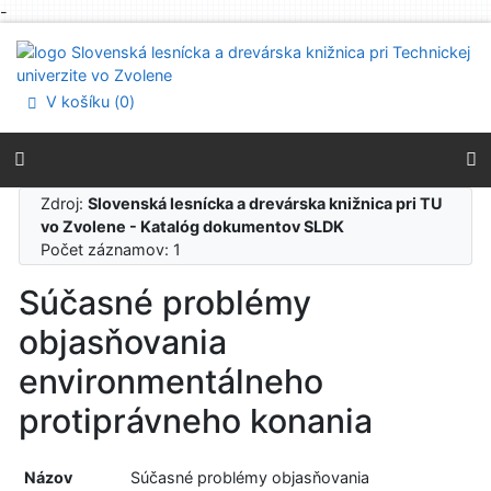
-
Prejsť na obsah
Prejsť na menu
Prehlásenie o webovej prístupnosti
V košíku (
0
)
Zdroj:
Slovenská lesnícka a drevárska knižnica pri TU
vo Zvolene - Katalóg dokumentov SLDK
Počet záznamov: 1
Súčasné problémy
objasňovania
environmentálneho
protiprávneho konania
Názov
Súčasné problémy objasňovania