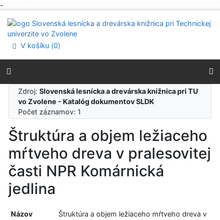
-
Prejsť na obsah
Prejsť na menu
Prehlásenie o webovej prístupnosti
V košíku (
0
)
Zdroj:
Slovenská lesnícka a drevárska knižnica pri TU
vo Zvolene - Katalóg dokumentov SLDK
Počet záznamov: 1
Štruktúra a objem ležiaceho
mŕtveho dreva v pralesovitej
časti NPR Komárnická
jedlina
Názov
Štruktúra a objem ležiaceho mŕtveho dreva v