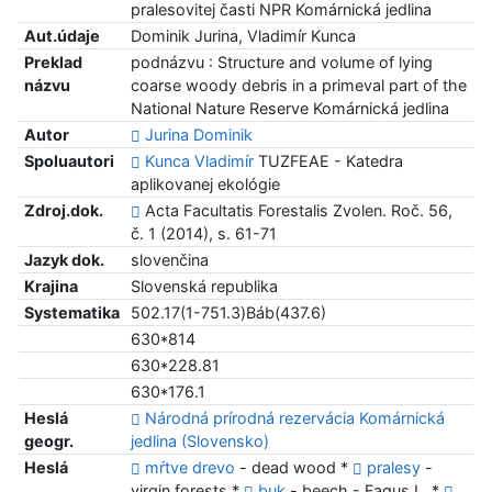
pralesovitej časti NPR Komárnická jedlina
Aut.údaje
Dominik Jurina, Vladimír Kunca
Preklad
podnázvu : Structure and volume of lying
názvu
coarse woody debris in a primeval part of the
National Nature Reserve Komárnická jedlina
Autor
Jurina Dominik
Spoluautori
Kunca Vladimír
TUZFEAE - Katedra
aplikovanej ekológie
Zdroj.dok.
Acta Facultatis Forestalis Zvolen. Roč. 56,
č. 1 (2014), s. 61-71
Jazyk dok.
slovenčina
Krajina
Slovenská republika
Systematika
502.17(1-751.3)Báb(437.6)
630*814
630*228.81
630*176.1
Heslá
Národná prírodná rezervácia Komárnická
geogr.
jedlina (Slovensko)
Heslá
mŕtve drevo
- dead wood *
pralesy
-
virgin forests *
buk
- beech - Fagus L. *