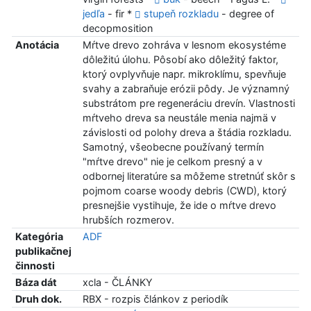
jedľa
- fir *
stupeň rozkladu
- degree of
decopmosition
Anotácia
Mŕtve drevo zohráva v lesnom ekosystéme
dôležitú úlohu. Pôsobí ako dôležitý faktor,
ktorý ovplyvňuje napr. mikroklímu, spevňuje
svahy a zabraňuje erózii pôdy. Je významný
substrátom pre regeneráciu drevín. Vlastnosti
mŕtveho dreva sa neustále menia najmä v
závislosti od polohy dreva a štádia rozkladu.
Samotný, všeobecne používaný termín
"mŕtve drevo" nie je celkom presný a v
odbornej literatúre sa môžeme stretnúť skôr s
pojmom coarse woody debris (CWD), ktorý
presnejšie vystihuje, že ide o mŕtve drevo
hrubších rozmerov.
Kategória
ADF
publikačnej
činnosti
Báza dát
xcla - ČLÁNKY
Druh dok.
RBX - rozpis článkov z periodík