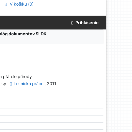
V košíku (
0
)
Prihlásenie
atalóg dokumentov SLDK
a přátele přírody
esy :
Lesnická práce
, 2011