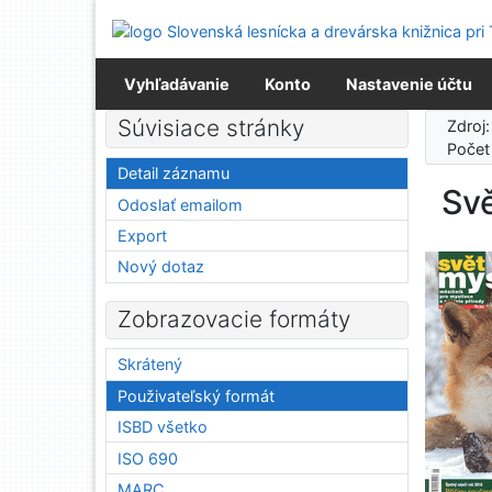
Prejsť na obsah
Prejsť na menu
Prehlásenie o webovej prístupnosti
Vyhľadávanie
Konto
Nastavenie účtu
Súvisiace stránky
Zdroj
Počet
Detail záznamu
Svě
Odoslať emailom
Export
Nový dotaz
Zobrazovacie formáty
Skrátený
Použivateľský formát
ISBD všetko
ISO 690
MARC