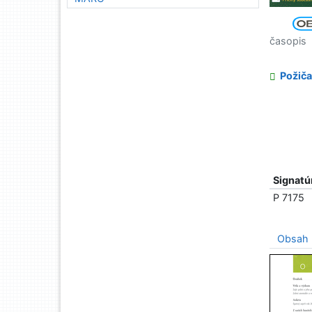
časopis
Požiča
Signatú
P 7175
Obsah