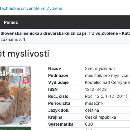
Pomoc
:
Slovenská lesnícka a drevárska knižnica pri TU vo Zvolene - K
 záznamov: 1
t myslivosti
Názov
Svět myslivosti
Podnázov
měsíčník pro myslivce 
Vyd.údaje
Kostelec nad Černými l
ISSN
1212-8422
Roč., číslo
Roč. 12 č. 1-12 (2011)
Periodicita
mesačník
Jazyk dok.
čeština
Krajina
Česká republika
Systematika
630