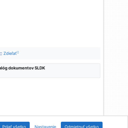
Zdieľať
atalóg dokumentov SLDK
nícka a drevárska knižnica pri Technickej univerzite
Prijať všetko
Nastavenie
Odmietnuť všetko