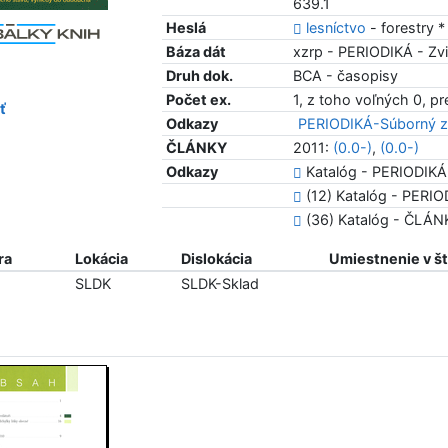
639.1
Heslá
lesníctvo
- forestry 
Báza dát
xzrp - PERIODIKÁ - Zvi
Druh dok.
BCA - časopisy
Počet ex.
1, z toho voľných 0, p
ť
Odkazy
PERIODIKÁ-Súborný z
ČLÁNKY
2011:
(0.0-)
,
(0.0-)
Odkazy
Katalóg - PERIODIKÁ
(12) Katalóg - PERIOD
(36) Katalóg - ČLÁ
ra
Lokácia
Dislokácia
Umiestnenie v š
SLDK
SLDK-Sklad