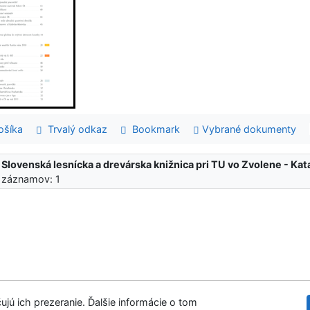
šíka
Trvalý odkaz
Bookmark
Vybrané dokumenty
:
Slovenská lesnícka a drevárska knižnica pri TU vo Zvolene - K
 záznamov: 1
ujú ich prezeranie. Ďalšie informácie o tom
Slovenská les
tupnosť
Súkromie
Modul OpenSearch