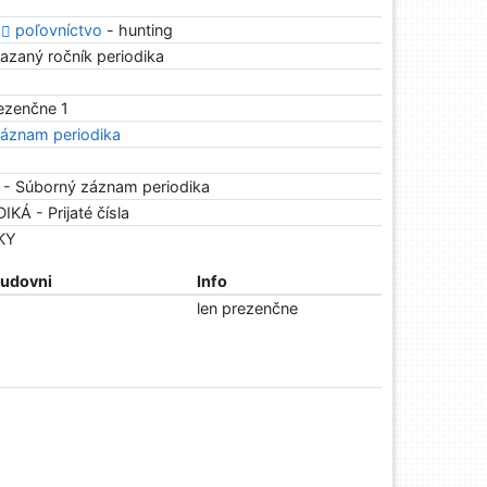
*
poľovníctvo
- hunting
azaný ročník periodika
rezenčne 1
áznam periodika
 - Súborný záznam periodika
IKÁ - Prijaté čísla
NKY
tudovni
Info
len prezenčne