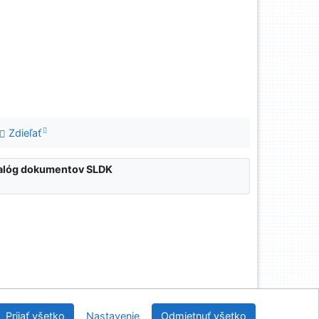
Zdieľať
atalóg dokumentov SLDK
nícka a drevárska knižnica pri Technickej univerzite
Prijať všetko
Nastavenie
Odmietnuť všetko