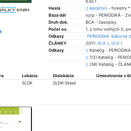
639.1
Heslá
lesníctvo
- forestry 
Báza dát
xzrp - PERIODIKÁ - Zvi
Druh dok.
BCA - časopisy
Počet ex.
1, z toho voľných 0, p
ť
Odkazy
PERIODIKÁ-Súborný z
ČLÁNKY
2011:
(0.0-)
,
(0.0-)
Odkazy
Katalóg - PERIODIKÁ
(12) Katalóg - PERIOD
(36) Katalóg - ČLÁ
ra
Lokácia
Dislokácia
Umiestnenie v š
SLDK
SLDK-Sklad