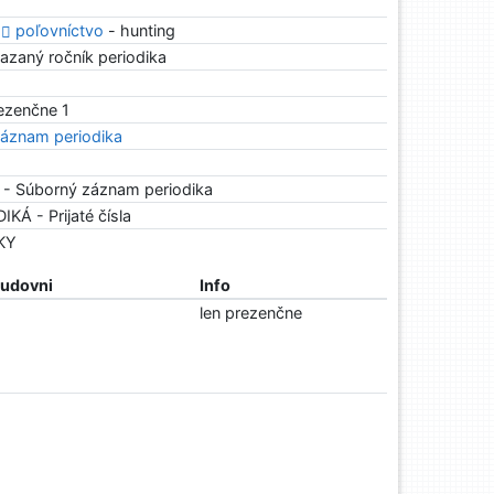
*
poľovníctvo
- hunting
azaný ročník periodika
rezenčne 1
áznam periodika
 - Súborný záznam periodika
IKÁ - Prijaté čísla
NKY
tudovni
Info
len prezenčne