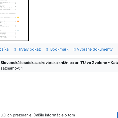
šíka
Trvalý odkaz
Bookmark
Vybrané dokumenty
:
Slovenská lesnícka a drevárska knižnica pri TU vo Zvolene - K
 záznamov: 1
ujú ich prezeranie. Ďalšie informácie o tom
Slovenská les
tupnosť
Súkromie
Modul OpenSearch