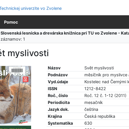
Pomoc
:
Slovenská lesnícka a drevárska knižnica pri TU vo Zvolene - K
 záznamov: 1
t myslivosti
Názov
Svět myslivosti
Podnázov
měsíčník pro myslivce 
Vyd.údaje
Kostelec nad Černými l
ISSN
1212-8422
Roč., číslo
Roč. 12 č. 1-12 (2011)
Periodicita
mesačník
Jazyk dok.
čeština
Krajina
Česká republika
Systematika
630