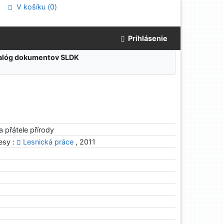
V košíku (
0
)
Prihlásenie
atalóg dokumentov SLDK
a přátele přírody
esy :
Lesnická práce
, 2011