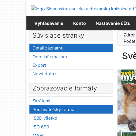
Prejsť na obsah
Prejsť na menu
Prehlásenie o webovej prístupnosti
Vyhľadávanie
Konto
Nastavenie účtu
Súvisiace stránky
Zdroj
Počet
Detail záznamu
Svě
Odoslať emailom
Export
Nový dotaz
Zobrazovacie formáty
Skrátený
Použivateľský formát
ISBD všetko
ISO 690
MARC