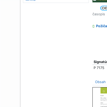
časopis
Požiča
Signatú
P 7175
Obsah