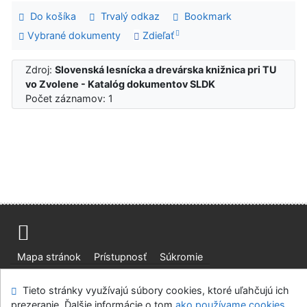
Do košíka
Trvalý odkaz
Bookmark
Vybrané dokumenty
Zdieľať
Zdroj:
Slovenská lesnícka a drevárska knižnica pri TU
vo Zvolene - Katalóg dokumentov SLDK
Počet záznamov: 1
Mapa stránok
Prístupnosť
Súkromie
Modul OpenSearch
Napíšte nám
Nastavenie cookies
Tieto stránky využívajú súbory cookies, ktoré uľahčujú ich
prezeranie. Ďalšie informácie o tom
ako používame cookies
.