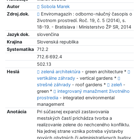
Autor
Sobola Marek
Zdroj.dok.
Enviromagazín : odborno-náučný časopis o
životnom prostredí. Roč. 19, č. 5 (2014), s.
18-19. - Bratislava : Ministerstvo ŽP SR, 2014
Jazyk dok.
slovenčina
Krajina
Slovenská republika
Systematika
712.2
712.6:692.4
502.13
Heslá
zelená architektúra
- green architecture *
vertikálne záhrady
- vertical gardens *
strešné záhrady
- roof gardens *
zeleň
-
green *
integrovaný manažment životného
prostredia
- integrated environmental
management
Anotácia
Pri súčasnej expanzii zastavovania
mestských častí prichádza tvorba a
realizovanie zelene do nechceného konfliktu.
Na jednej strane vznika potreba výstavby
nových obytných či administratívnych budov,