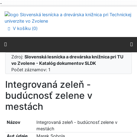
-
Prejsť na obsah
Prejsť na menu
Prehlásenie o webovej prístupnosti
V košíku (
0
)
Zdroj:
Slovenská lesnícka a drevárska knižnica pri TU
vo Zvolene - Katalóg dokumentov SLDK
Počet záznamov: 1
Integrovaná zeleň -
budúcnosť zelene v
mestách
Názov
Integrovaná zeleň - budúcnosť zelene v
mestách
Aut.údaje
Marek Sobola