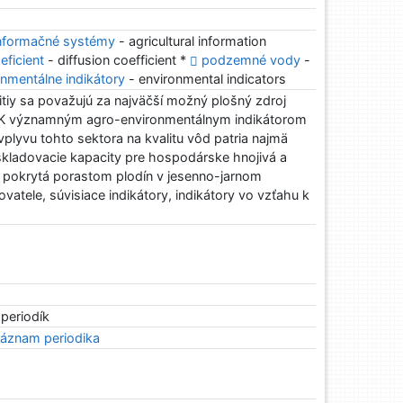
nformačné systémy
- agricultural information
eficient
- diffusion coefficient *
podzemné vody
-
onmentálne indikátory
- environmental indicators
tiy sa považujú za najväčší možný plošný zdroj
. K významným agro-environmentálnym indikátorom
plyvu tohto sektora na kvalitu vôd patria najmä
 skladovacie kapacity pre hospodárske hnojivá a
a pokrytá porastom plodín v jesenno-jarnom
vatele, súvisiace indikátory, indikátory vo vzťahu k
 periodík
áznam periodika