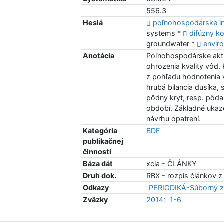
556.3
Heslá
poľnohospodárske i
systems *
difúzny ko
groundwater *
envir
Anotácia
Poľnohospodárske akti
ohrozenia kvality vôd
z pohľadu hodnotenia v
hrubá bilancia dusíka,
pôdny kryt, resp. pôd
období. Základné ukazo
návrhu opatrení.
Kategória
BDF
publikačnej
činnosti
Báza dát
xcla - ČLÁNKY
Druh dok.
RBX - rozpis článkov z
Odkazy
PERIODIKÁ-Súborný z
Zväzky
2014:
1-6