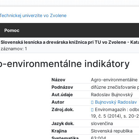
Pomoc
:
Slovenská lesnícka a drevárska knižnica pri TU vo Zvolene - K
 záznamov: 1
o-environmentálne indikátory
Názov
Agro-environmentálne 
Podnázov
difúzne znečisťovani
Aut.údaje
Radoslav Bujnovský
Autor
Bujnovský Radoslav
Zdroj.dok.
Enviromagazín : odbo
19, č. 5 (2014), s. 20-
Jazyk dok.
slovenčina
Krajina
Slovenská republika
Systematika
63:004