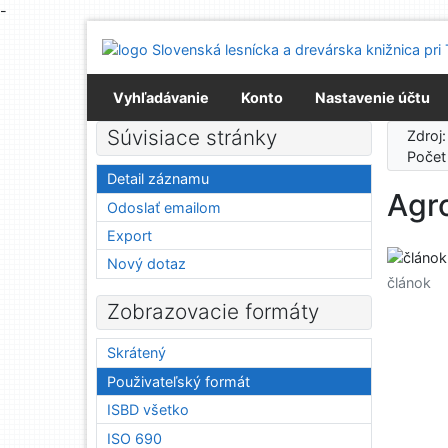
-
Prejsť na obsah
Prejsť na menu
Prehlásenie o webovej prístupnosti
Vyhľadávanie
Konto
Nastavenie účtu
Súvisiace stránky
Zdroj
Počet
Detail záznamu
Agr
Odoslať emailom
Export
Nový dotaz
článok
Zobrazovacie formáty
Skrátený
Použivateľský formát
ISBD všetko
ISO 690