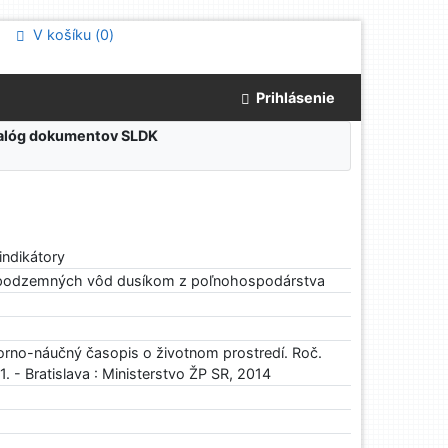
V košíku (
0
)
Prihlásenie
atalóg dokumentov SLDK
indikátory
e podzemných vôd dusíkom z poľnohospodárstva
rno-náučný časopis o životnom prostredí. Roč.
21. - Bratislava : Ministerstvo ŽP SR, 2014