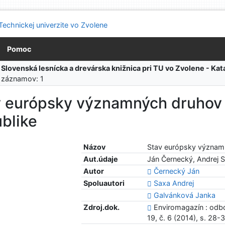
Pomoc
:
Slovenská lesnícka a drevárska knižnica pri TU vo Zvolene - K
 záznamov: 1
v európsky významných druhov 
blike
Názov
Stav európsky významn
Aut.údaje
Ján Černecký, Andrej 
Autor
Černecký Ján
Spoluautori
Saxa Andrej
Galvánková Janka
Zdroj.dok.
Enviromagazín : odbo
19, č. 6 (2014), s. 28-