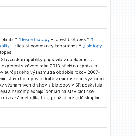
 plants *
lesné biotopy
- forest biotopes *
ality
- sites of community importance *
biotopy
otopes
Slovenskej republiky pripravila v spolupráci s
a expertmi v závere roka 2013 oficiálnu správu o
hov európskeho významu za obdobie rokov 2007-
nie stavu biotopov a druhov európskeho významu.
ky významných druhov a biotopov v SR poskytuje
ejší a najkomplexnejší pohľad na stav biotickej
m rovnaká metodika bola použitá pre celú skupinu