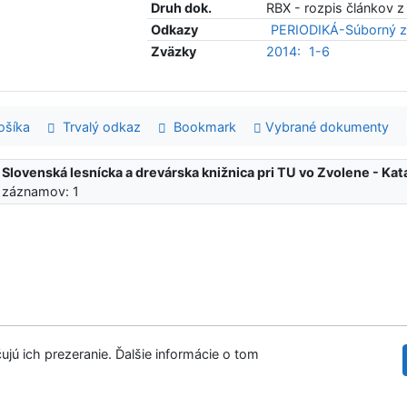
Druh dok.
RBX - rozpis článkov z
Odkazy
PERIODIKÁ-Súborný z
Zväzky
2014:
1-6
šíka
Trvalý odkaz
Bookmark
Vybrané dokumenty
:
Slovenská lesnícka a drevárska knižnica pri TU vo Zvolene - K
 záznamov: 1
ujú ich prezeranie. Ďalšie informácie o tom
Slovenská les
tupnosť
Súkromie
Modul OpenSearch
venie cookies
©1993-