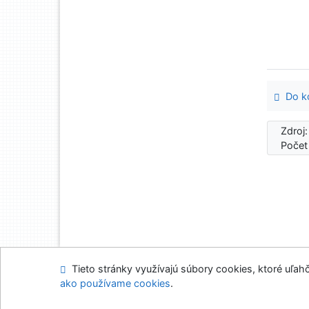
Do ko
Zdroj
Počet
Tieto stránky využívajú súbory cookies, ktoré uľahč
Mapa stránok
Prís
ako používame cookies
.
Napíšte nám
Nasta