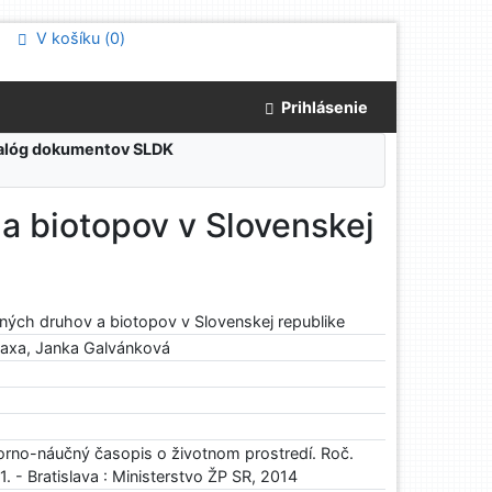
V košíku (
0
)
Prihlásenie
atalóg dokumentov SLDK
a biotopov v Slovenskej
ých druhov a biotopov v Slovenskej republike
Saxa, Janka Galvánková
rno-náučný časopis o životnom prostredí. Roč.
31. - Bratislava : Ministerstvo ŽP SR, 2014