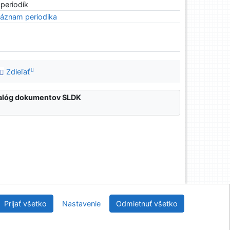
 periodík
áznam periodika
Zdieľať
atalóg dokumentov SLDK
nícka a drevárska knižnica pri Technickej univerzite
Prijať všetko
Nastavenie
Odmietnuť všetko
vo Zvolene
2026
IPAC
 v.4.8.63a
-
Cosmotron Slovakia, s.r.o.