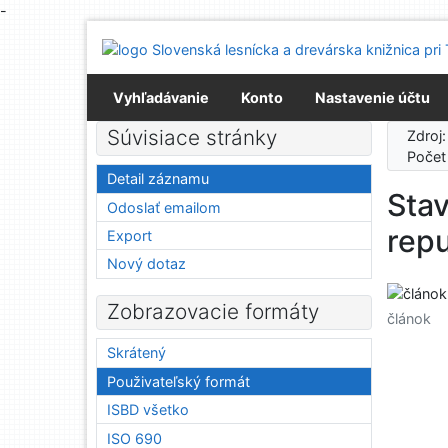
-
Prejsť na obsah
Prejsť na menu
Prehlásenie o webovej prístupnosti
Vyhľadávanie
Konto
Nastavenie účtu
Súvisiace stránky
Zdroj
Počet
Detail záznamu
Sta
Odoslať emailom
repu
Export
Nový dotaz
Zobrazovacie formáty
článok
Skrátený
Použivateľský formát
ISBD všetko
ISO 690