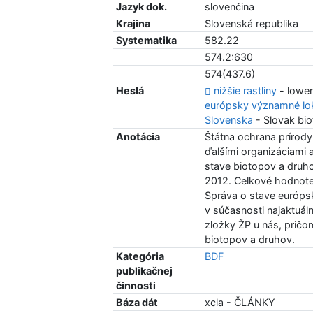
Jazyk dok.
slovenčina
Krajina
Slovenská republika
Systematika
582.22
574.2:630
574(437.6)
Heslá
nižšie rastliny
- lower
európsky významné lok
Slovenska
- Slovak bi
Anotácia
Štátna ochrana prírody 
ďalšími organizáciami 
stave biotopov a dru
2012. Celkové hodnote
Správa o stave európs
v súčasnosti najaktuáln
zložky ŽP u nás, pričo
biotopov a druhov.
Kategória
BDF
publikačnej
činnosti
Báza dát
xcla - ČLÁNKY