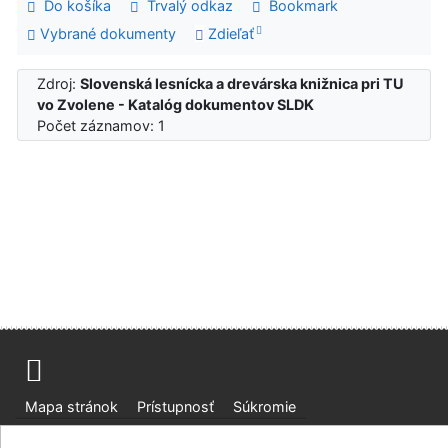
Do košíka
Trvalý odkaz
Bookmark
Vybrané dokumenty
Zdieľať
Zdroj:
Slovenská lesnícka a drevárska knižnica pri TU
vo Zvolene - Katalóg dokumentov SLDK
Počet záznamov: 1
Mapa stránok
Prístupnosť
Súkromie
Modul OpenSearch
Napíšte nám
Nastavenie cookies