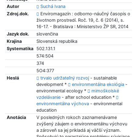
Autor
Suchá Ivana
Zdroj.dok.
Enviromagazín : odborno-náučný časopis o
životnom prostredí. Roč. 19, č. 6 (2014), s.
16-17. - Bratislava : Ministerstvo ŽP SR, 2014
Jazyk dok.
slovenčina
Krajina
Slovenská republika
Systematika
502.131.1
574:504
374
5O4:377
Heslá
trvalo udržateľný rozvoj
- sustainable
development *
environmentálna ekológia
-
environmental ecology *
mimoškolské
vzdelávanie
- after school education *
environmentálna výchova
- environmental
education
Anotácia
V posledných rokoch zaznamenávame
zvýšený záujem o environmentálnu výchovu
a zároveň sa jej prikladá aj väčší význam.
Spôsobujú to narastajúce problémy súvisiace