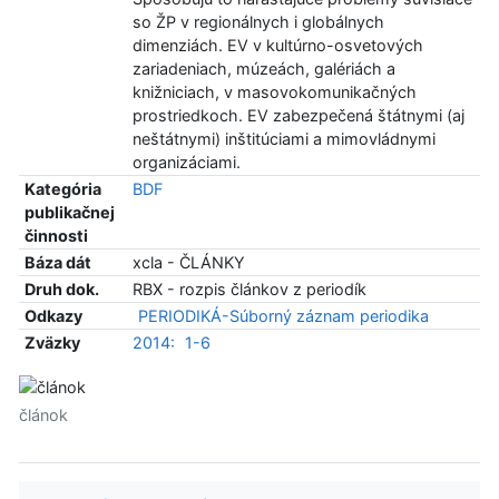
so ŽP v regionálnych i globálnych
dimenziách. EV v kultúrno-osvetových
zariadeniach, múzeách, galériách a
knižniciach, v masovokomunikačných
prostriedkoch. EV zabezpečená štátnymi (aj
neštátnymi) inštitúciami a mimovládnymi
organizáciami.
Kategória
BDF
publikačnej
činnosti
Báza dát
xcla - ČLÁNKY
Druh dok.
RBX - rozpis článkov z periodík
Odkazy
PERIODIKÁ-Súborný záznam periodika
Zväzky
2014:
1-6
článok