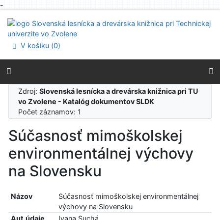
-
Prejsť na obsah
Prejsť na menu
Prehlásenie o webovej prístupnosti
V košíku (
0
)
Zdroj:
Slovenská lesnícka a drevárska knižnica pri TU
vo Zvolene - Katalóg dokumentov SLDK
Počet záznamov: 1
Súčasnosť mimoškolskej
environmentálnej výchovy
na Slovensku
Názov
Súčasnosť mimoškolskej environmentálnej
výchovy na Slovensku
Aut.údaje
Ivana Suchá