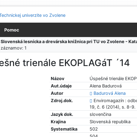
Pomoc
:
Slovenská lesnícka a drevárska knižnica pri TU vo Zvolene - K
 záznamov: 1
ešné trienále EKOPLAGáT ´14
Názov
Úspešné trienále EKO
Aut.údaje
Alena Badurová
Autor
Badurová Alena
Zdroj.dok.
Enviromagazín : odbo
19, č. 6 (2014), s. 8-9.
Jazyk dok.
slovenčina
Krajina
Slovenská republika
Systematika
502
504