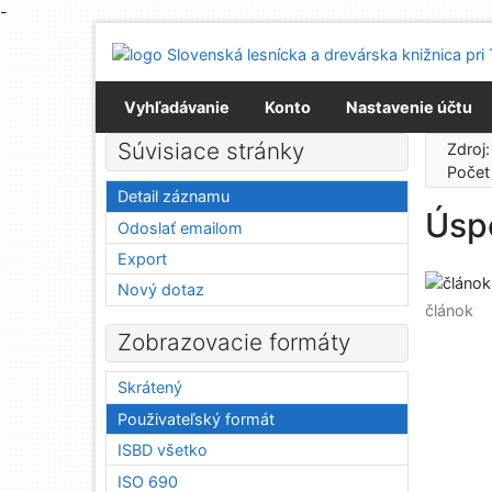
-
Prejsť na obsah
Prejsť na menu
Prehlásenie o webovej prístupnosti
Vyhľadávanie
Konto
Nastavenie účtu
Súvisiace stránky
Zdroj
Počet
Detail záznamu
Úsp
Odoslať emailom
Export
Nový dotaz
článok
Zobrazovacie formáty
Skrátený
Použivateľský formát
ISBD všetko
ISO 690