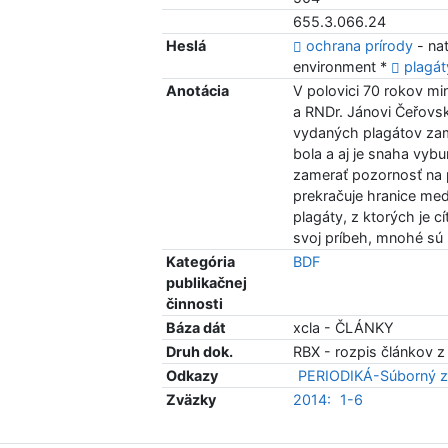
655.3.066.24
Heslá
ochrana prírody
- na
environment *
plagát
Anotácia
V polovici 70 rokov mi
a RNDr. Jánovi Čeřovs
vydaných plagátov zam
bola a aj je snaha vyb
zamerať pozornosť na 
prekračuje hranice med
plagáty, z ktorých je c
svoj príbeh, mnohé sú 
Kategória
BDF
publikačnej
činnosti
Báza dát
xcla - ČLÁNKY
Druh dok.
RBX - rozpis článkov z
Odkazy
PERIODIKÁ-Súborný z
Zväzky
2014:
1-6