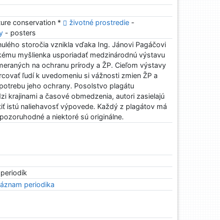
ture conservation *
životné prostredie
-
y
- posters
nulého storočia vznikla vďaka Ing. Jánovi Pagáčovi
kému myšlienka usporiadať medzinárodnú výstavu
eraných na ochranu prírody a ŽP. Cieľom výstavy
urcovať ľudí k uvedomeniu si vážnosti zmien ŽP a
potrebu jeho ochrany. Posolstvo plagátu
zi krajinami a časové obmedzenia, autori zasielajú
ítiť istú naliehavosť výpovede. Každý z plagátov má
pozoruhodné a niektoré sú originálne.
 periodík
áznam periodika