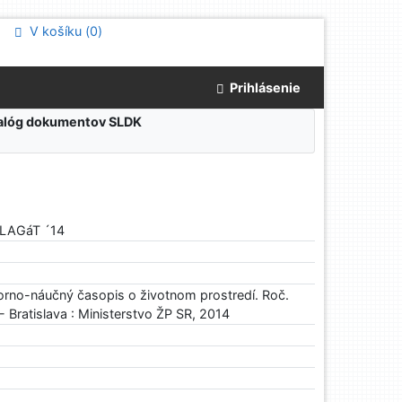
V košíku (
0
)
Prihlásenie
atalóg dokumentov SLDK
PLAGáT ´14
rno-náučný časopis o životnom prostredí. Roč.
 - Bratislava : Ministerstvo ŽP SR, 2014