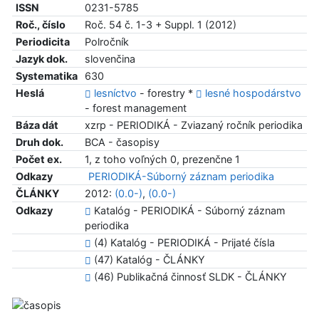
ISSN
0231-5785
Roč., číslo
Roč. 54 č. 1-3 + Suppl. 1 (2012)
Periodicita
Polročník
Jazyk dok.
slovenčina
Systematika
630
Heslá
lesníctvo
- forestry *
lesné hospodárstvo
- forest management
Báza dát
xzrp - PERIODIKÁ - Zviazaný ročník periodika
Druh dok.
BCA - časopisy
Počet ex.
1, z toho voľných 0, prezenčne 1
Odkazy
PERIODIKÁ-Súborný záznam periodika
ČLÁNKY
2012:
(0.0-)
,
(0.0-)
Odkazy
Katalóg - PERIODIKÁ - Súborný záznam
periodika
(4) Katalóg - PERIODIKÁ - Prijaté čísla
(47) Katalóg - ČLÁNKY
(46) Publikačná činnosť SLDK - ČLÁNKY