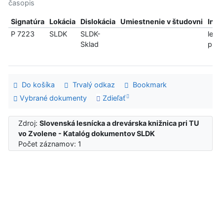
časopis
Signatúra
Lokácia
Dislokácia
Umiestnenie v študovni
Inf
P 7223
SLDK
SLDK-
len
Sklad
pre
Do košíka
Trvalý odkaz
Bookmark
Vybrané dokumenty
Zdieľať
Zdroj:
Slovenská lesnícka a drevárska knižnica pri TU
vo Zvolene - Katalóg dokumentov SLDK
Počet záznamov: 1