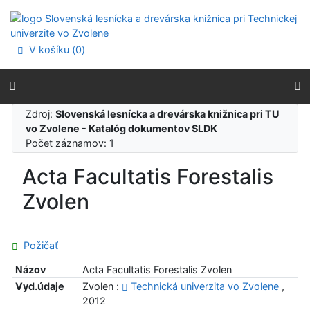
Prejsť na obsah
Prejsť na menu
Prehlásenie o webovej prístupnosti
V košíku (
0
)
Zdroj:
Slovenská lesnícka a drevárska knižnica pri TU
vo Zvolene - Katalóg dokumentov SLDK
Počet záznamov: 1
Acta Facultatis Forestalis
Zvolen
Požičať
Názov
Acta Facultatis Forestalis Zvolen
Vyd.údaje
Zvolen :
Technická univerzita vo Zvolene
,
2012