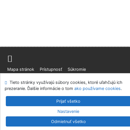
Mapa stránok
Prístupnosť
Súkromie
Modul OpenSearch
Napíšte nám
Nastavenie cookies
Tieto stránky využívajú súbory cookies, ktoré uľahčujú ich
prezeranie. Ďalšie informácie o tom
ako používame cookies
.
Slovenská lesnícka a drevárska knižnica pri Technickej
univerzite vo Zvolene
Prijať všetko
©1993-2026
IPAC
v.4.8.63a
-
Cosmotron Slovakia, s.r.o.
Nastavenie
Odmietnuť všetko