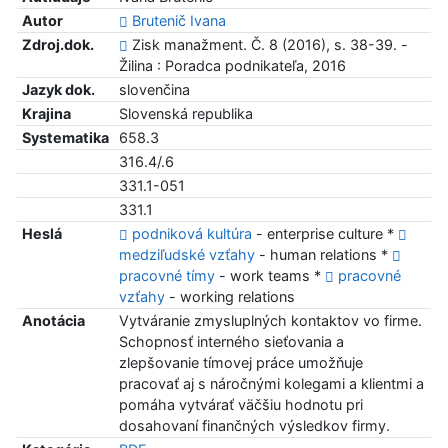
Autor
Brutenič Ivana
Zdroj.dok.
Zisk manažment. Č. 8 (2016), s. 38-39. -
Žilina : Poradca podnikateľa, 2016
Jazyk dok.
slovenčina
Krajina
Slovenská republika
Systematika
658.3
316.4/.6
331.1-051
331.1
Heslá
podniková kultúra
- enterprise culture *
medziľudské vzťahy
- human relations *
pracovné tímy
- work teams *
pracovné
vzťahy
- working relations
Anotácia
Vytváranie zmysluplných kontaktov vo firme.
Schopnosť interného sieťovania a
zlepšovanie tímovej práce umožňuje
pracovať aj s náročnými kolegami a klientmi a
pomáha vytvárať väčšiu hodnotu pri
dosahovaní finančných výsledkov firmy.