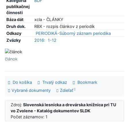
Kategória
BDF
publikačnej
činnosti
Báza dát
xcla - ČLÁNKY
Druh dok.
RBX - rozpis článkov z periodík
Odkazy
PERIODIKÁ-Súborný záznam periodika
Zväzky
2016:
1-12
článok
Do košíka
Trvalý odkaz
Bookmark
Vybrané dokumenty
Zdieľať
Zdroj:
Slovenská lesnícka a drevárska knižnica pri TU
vo Zvolene - Katalóg dokumentov SLDK
Počet záznamov: 1