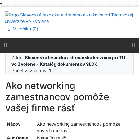
-
Prejsť na obsah
Prejsť na menu
Prehlásenie o webovej prístupnosti
V košíku (
0
)
Zdroj:
Slovenská lesnícka a drevárska knižnica pri TU
vo Zvolene - Katalóg dokumentov SLDK
Počet záznamov: 1
Ako networking
zamestnancov pomôže
vašej firme rásť
Názov
Ako networking zamestnancov pomôže
vašej firme rásť
Aut.údaje
Ivana Brutenič