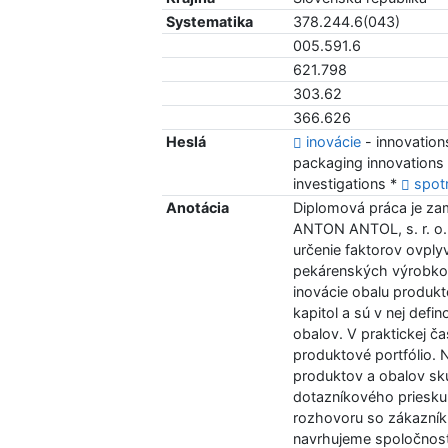
Systematika
378.244.6(043)
005.591.6
621.798
303.62
366.626
Heslá
inovácie
- innovation
packaging innovations
investigations *
spot
Anotácia
Diplomová práca je za
ANTON ANTOL, s. r. o.
určenie faktorov ovplyv
pekárenských výrobkov
inovácie obalu produkt
kapitol a sú v nej def
obalov. V praktickej č
produktové portfólio. 
produktov a obalov s
dotazníkového priesk
rozhovoru so zákazník
navrhujeme spoločnosti