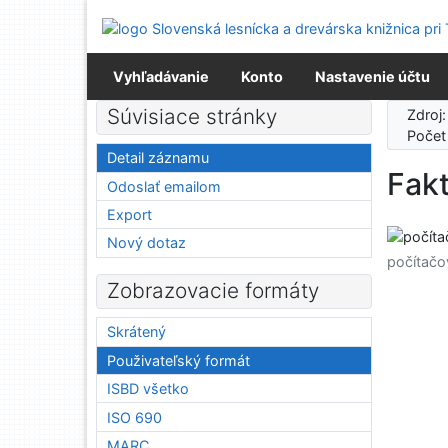
Prejsť na obsah
Prejsť na menu
Prehlásenie o webovej prístupnosti
Vyhľadávanie
Konto
Nastavenie účtu
Súvisiace stránky
Zdroj
Počet
Detail záznamu
Fakt
Odoslať emailom
Export
Nový dotaz
počítačo
Zobrazovacie formáty
Skrátený
Použivateľský formát
ISBD všetko
ISO 690
MARC