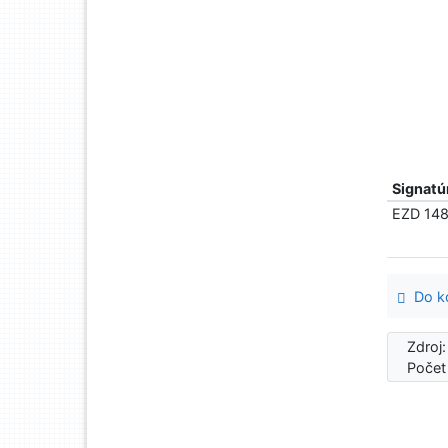
Signatú
EZD 148
Do ko
Zdroj
Počet