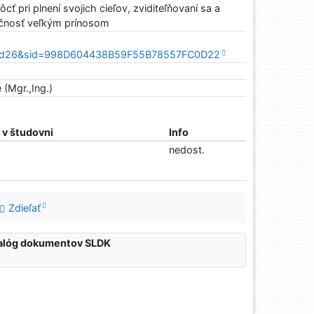
ť pri plnení svojich cieľov, zviditeľňovaní sa a
očnosť veľkým prínosom
Child26&sid=998D604438B59F55B78557FC0D22
(Mgr.,Ing.)
v študovni
Info
nedost.
Zdieľať
atalóg dokumentov SLDK