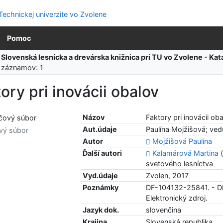
Pomoc
:
Slovenská lesnícka a drevárska knižnica pri TU vo Zvolene - K
 záznamov: 1
ory pri inovácii obalov
Názov
Faktory pri inovácii ob
Aut.údaje
Paulína Mojžišová; ved
vý súbor
Autor
Mojžišová Paulína
Ďalší autori
Kalamárová Martina
(
svetového lesníctva
Vyd.údaje
Zvolen, 2017
Poznámky
DF-104132-25841. - D
Elektronický zdroj.
Jazyk dok.
slovenčina
Krajina
Slovenská republika