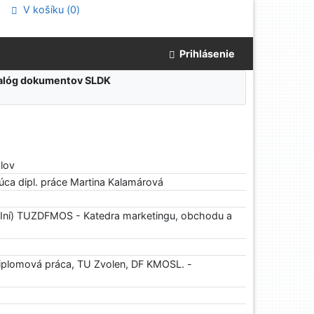
V košíku (
0
)
Prihlásenie
atalóg dokumentov SLDK
alov
úca dipl. práce Martina Kalamárová
Iní) TUZDFMOS - Katedra marketingu, obchodu a
iplomová práca, TU Zvolen, DF KMOSL. -