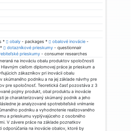
s *
obaly
- packages *
obalové inovácie
-
 *
dotazníkové prieskumy
- questionnair
rebiteľské prieskumy
- consumer researches
meraná na inováciu obalu produktov spoločnosti
 Hlavným cieľom diplomovej práce je prieskum a
ňujúcich zákazníkov pri inovácii obalu
 skúmaného podniku a na jej základe návrhy pre
ov pre spoločnosť. Teoretická časť pozostáva z 3
inované pojmy produkt, obal produktu a inovácie
asti je charakterizovaný skúmaný podnik a jeho
Následne je analyzované spotrebiteľské vnímanie
kúmaného podniku a vyhodnotenie realizovaného
umu a prieskumu vyplývajúceho z osobného
mi. V závere práce na základe poznatkov
 odporúčania na inovácie obalov, ktoré by