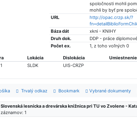
spoločnosti mohli pomôc
mohli by byť pre spol
URL
http://opac.crzp.sk/?
fn=detailBiblioForm
Báza dát
xkni - KNIHY
Druh dok.
DDP - práce diplomové 
Počet ex.
1, z toho voľných 0
ra
Lokácia
Dislokácia
Umiestnenie 
1
SLDK
UIS-CRZP
šíka
Trvalý odkaz
Bookmark
Vybrané dokumenty
:
Slovenská lesnícka a drevárska knižnica pri TU vo Zvolene - K
 záznamov: 1