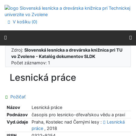
Prejsť na obsah
Prejsť na menu
Prehlásenie o webovej prístupnosti
V košíku (
0
)
Zdroj:
Slovenská lesnícka a drevárska knižnica pri TU
vo Zvolene - Katalóg dokumentov SLDK
Počet záznamov: 1
Lesnická práce
Požičať
Názov
Lesnická práce
Podnázov
časopis pro lesnicko-dřevařskou vědu a praxi
Vyd.údaje
Praha, Kostelec nad Černými lesy :
Lesnická
práce
, 2018
ISSN
0322-9254