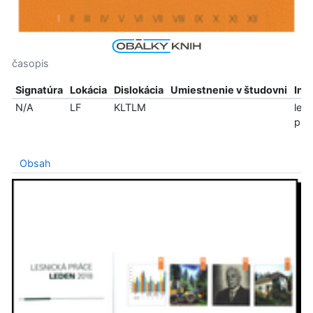
časopis
Signatúra
Lokácia
Dislokácia
Umiestnenie v študovni
Inf
N/A
LF
KLTLM
len
pre
Obsah