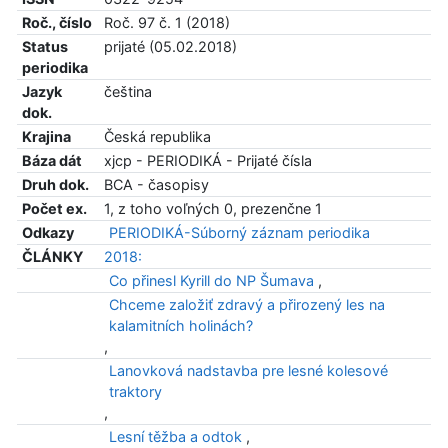
Roč., číslo
Roč. 97 č. 1 (2018)
Status
prijaté (05.02.2018)
periodika
Jazyk
čeština
dok.
Krajina
Česká republika
Báza dát
xjcp - PERIODIKÁ - Prijaté čísla
Druh dok.
BCA - časopisy
Počet ex.
1, z toho voľných 0, prezenčne 1
Odkazy
PERIODIKÁ-Súborný záznam periodika
ČLÁNKY
2018:
Co přinesl Kyrill do NP Šumava
,
Chceme založiť zdravý a přirozený les na
kalamitních holinách?
,
Lanovková nadstavba pre lesné kolesové
traktory
,
Lesní těžba a odtok
,