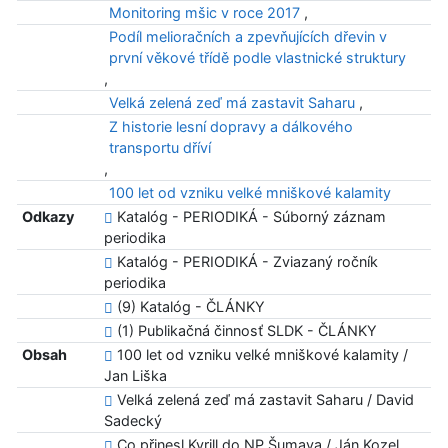
Monitoring mšic v roce 2017
,
Podíl melioračních a zpevňujících dřevin v
první věkové třídě podle vlastnické struktury
,
Velká zelená zeď má zastavit Saharu
,
Z historie lesní dopravy a dálkového
transportu dříví
,
100 let od vzniku velké mniškové kalamity
Odkazy
Katalóg - PERIODIKÁ - Súborný záznam
periodika
Katalóg - PERIODIKÁ - Zviazaný ročník
periodika
(9) Katalóg - ČLÁNKY
(1) Publikačná činnosť SLDK - ČLÁNKY
Obsah
100 let od vzniku velké mniškové kalamity /
Jan Liška
Velká zelená zeď má zastavit Saharu / David
Sadecký
Co přinesl Kyrill do NP Šumava / Ján Kozel