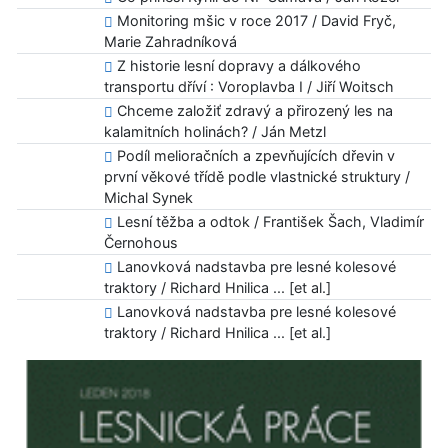
Monitoring mšic v roce 2017 / David Fryč,
Marie Zahradníková
Z historie lesní dopravy a dálkového
transportu dříví : Voroplavba I / Jiří Woitsch
Chceme založiť zdravý a přirozený les na
kalamitních holinách? / Ján Metzl
Podíl melioračních a zpevňujících dřevin v
první věkové třídě podle vlastnické struktury /
Michal Synek
Lesní těžba a odtok / František Šach, Vladimír
Černohous
Lanovková nadstavba pre lesné kolesové
traktory / Richard Hnilica ... [et al.]
Lanovková nadstavba pre lesné kolesové
traktory / Richard Hnilica ... [et al.]