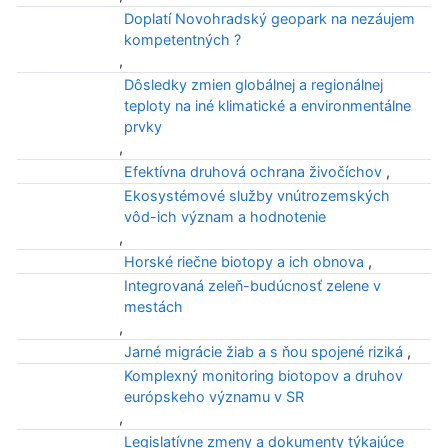
Doplatí Novohradský geopark na nezáujem
kompetentných ?
,
Dôsledky zmien globálnej a regionálnej
teploty na iné klimatické a environmentálne
prvky
,
Efektívna druhová ochrana živočíchov
,
Ekosystémové služby vnútrozemských
vôd-ich význam a hodnotenie
,
Horské riečne biotopy a ich obnova
,
Integrovaná zeleň-budúcnosť zelene v
mestách
,
Jarné migrácie žiab a s ňou spojené riziká
,
Komplexný monitoring biotopov a druhov
európskeho významu v SR
,
Legislatívne zmeny a dokumenty týkajúce