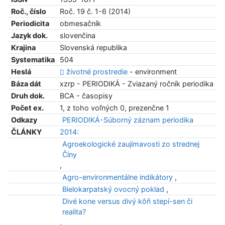
Roč., číslo
Roč. 19 č. 1-6 (2014)
Periodicita
obmesačník
Jazyk dok.
slovenčina
Krajina
Slovenská republika
Systematika
504
Heslá
životné prostredie
- environment
Báza dát
xzrp - PERIODIKÁ - Zviazaný ročník periodika
Druh dok.
BCA - časopisy
Počet ex.
1, z toho voľných 0, prezenčne 1
Odkazy
PERIODIKÁ-Súborný záznam periodika
ČLÁNKY
2014:
Agroekologické zaujímavosti zo strednej
Číny
,
Agro-environmentálne indikátory
,
Bielokarpatský ovocný poklad
,
Divé kone versus divý kôň stepí-sen či
realita?
,