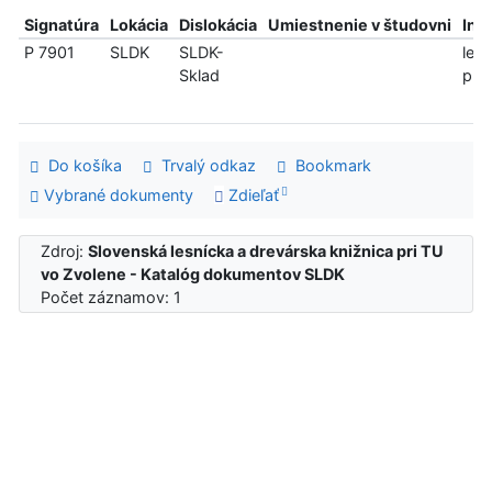
Signatúra
Lokácia
Dislokácia
Umiestnenie v študovni
Inf
P 7901
SLDK
SLDK-
len
Sklad
pre
Do košíka
Trvalý odkaz
Bookmark
Vybrané dokumenty
Zdieľať
Zdroj:
Slovenská lesnícka a drevárska knižnica pri TU
vo Zvolene - Katalóg dokumentov SLDK
Počet záznamov: 1