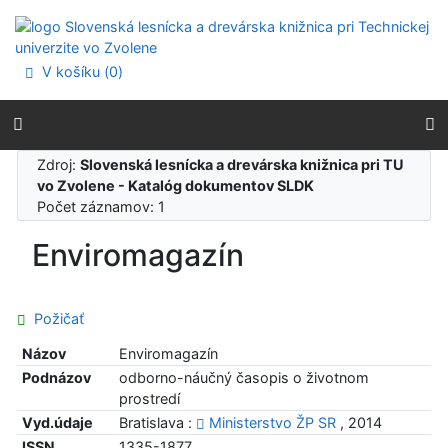
Prejsť na obsah
Prejsť na menu
Prehlásenie o webovej prístupnosti
V košíku (
0
)
Zdroj:
Slovenská lesnícka a drevárska knižnica pri TU
vo Zvolene - Katalóg dokumentov SLDK
Počet záznamov: 1
Enviromagazín
Požičať
Názov
Enviromagazín
Podnázov
odborno-náučný časopis o životnom
prostredí
Vyd.údaje
Bratislava :
Ministerstvo ŽP SR
, 2014
ISSN
1335-1877