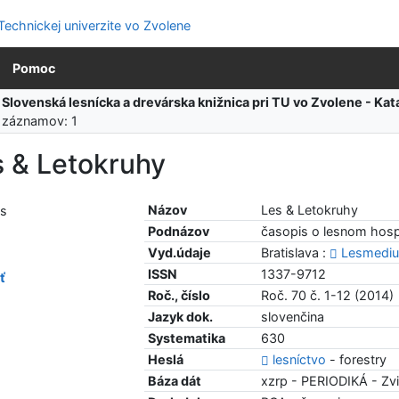
Pomoc
:
Slovenská lesnícka a drevárska knižnica pri TU vo Zvolene - K
 záznamov: 1
s & Letokruhy
Názov
Les & Letokruhy
Podnázov
časopis o lesnom hosp
Vyd.údaje
Bratislava :
Lesmedi
ISSN
1337-9712
ť
Roč., číslo
Roč. 70 č. 1-12 (2014)
Jazyk dok.
slovenčina
Systematika
630
Heslá
lesníctvo
- forestry
Báza dát
xzrp - PERIODIKÁ - Zvi