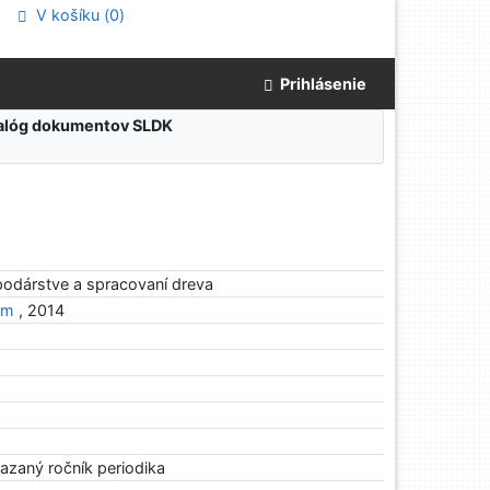
V košíku (
0
)
Prihlásenie
atalóg dokumentov SLDK
odárstve a spracovaní dreva
um
, 2014
azaný ročník periodika