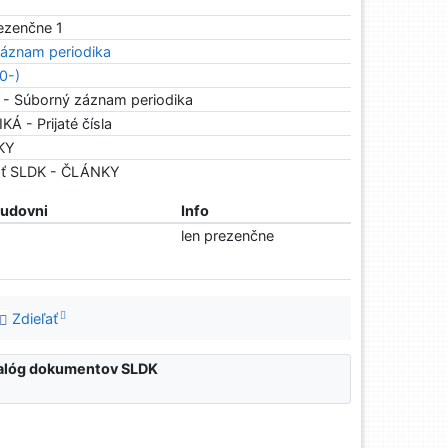
rezenčne 1
áznam periodika
.0-)
 - Súborný záznam periodika
Á - Prijaté čísla
NKY
osť SLDK - ČLÁNKY
tudovni
Info
len prezenčne
Zdieľať
atalóg dokumentov SLDK