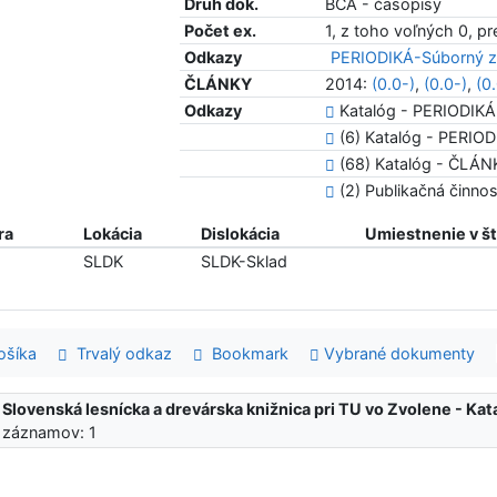
Druh dok.
BCA - časopisy
Počet ex.
1, z toho voľných 0, p
Odkazy
PERIODIKÁ-Súborný z
ČLÁNKY
2014:
(0.0-)
,
(0.0-)
,
(0
Odkazy
Katalóg - PERIODIKÁ
(6) Katalóg - PERIODIK
(68) Katalóg - ČLÁ
(2) Publikačná činn
ra
Lokácia
Dislokácia
Umiestnenie v š
SLDK
SLDK-Sklad
šíka
Trvalý odkaz
Bookmark
Vybrané dokumenty
:
Slovenská lesnícka a drevárska knižnica pri TU vo Zvolene - K
 záznamov: 1