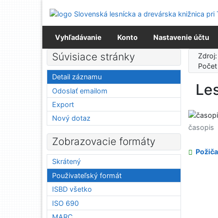
Prejsť na obsah
Prejsť na menu
Prehlásenie o webovej prístupnosti
Vyhľadávanie
Konto
Nastavenie účtu
Súvisiace stránky
Zdroj
Počet
Detail záznamu
Le
Odoslať emailom
Export
Nový dotaz
časopis
Zobrazovacie formáty
Požiča
Skrátený
Použivateľský formát
ISBD všetko
ISO 690
MARC