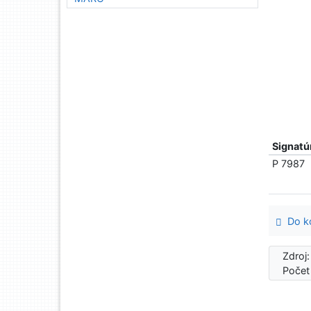
Signatú
P 7987
Do ko
Zdroj
Počet