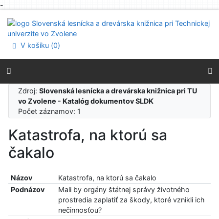
-
Prejsť na obsah
Prejsť na menu
Prehlásenie o webovej prístupnosti
V košíku (
0
)
Zdroj:
Slovenská lesnícka a drevárska knižnica pri TU
vo Zvolene - Katalóg dokumentov SLDK
Počet záznamov: 1
Katastrofa, na ktorú sa
čakalo
Názov
Katastrofa, na ktorú sa čakalo
Podnázov
Mali by orgány štátnej správy životného
prostredia zaplatiť za škody, ktoré vznikli ich
nečinnosťou?