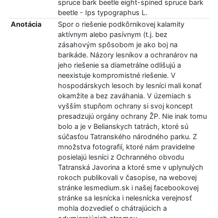
spruce bark beetle eight-spined spruce bark
beetle - Ips typographus L.
Anotácia
Spor o riešenie podkôrnikovej kalamity
aktívnym alebo pasívnym (t.j. bez
zásahovým spôsobom je ako boj na
barikáde. Názory lesníkov a ochranárov na
jeho riešenie sa diametrálne odlišujú a
neexistuje kompromistné riešenie. V
hospodárskych lesoch by lesníci mali konať
okamžite a bez zaváhania. V územiach s
vyšším stupňom ochrany si svoj koncept
presadzujú orgány ochrany ŽP. Nie inak tomu
bolo a je v Belianskych tatrách, ktoré sú
súčasťou Tatranského národného parku. Z
množstva fotografií, ktoré nám pravidelne
posielajú lesníci z Ochranného obvodu
Tatranská Javorina a ktoré sme v uplynulých
rokoch publikovali v časopise, na webovej
stránke lesmedium.sk i našej facebookovej
stránke sa lesnícka i nelesnícka verejnosť
mohla dozvedieť o chátrajúcich a