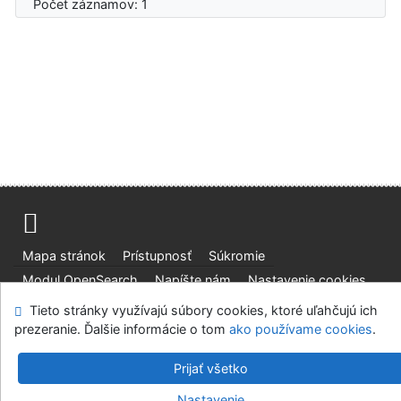
Počet záznamov: 1
Mapa stránok
Prístupnosť
Súkromie
Modul OpenSearch
Napíšte nám
Nastavenie cookies
Tieto stránky využívajú súbory cookies, ktoré uľahčujú ich
Slovenská lesnícka a drevárska knižnica pri Technickej
prezeranie. Ďalšie informácie o tom
ako používame cookies
.
univerzite vo Zvolene
©1993-2026
IPAC
v.4.8.63a
-
Cosmotron Slovakia, s.r.o.
Prijať všetko
Nastavenie