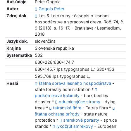
Aut.údaje
Peter Gogola
Autor
Gogola Peter
Zdroj.dok.
Les & Letokruhy : časopis o lesnom
hospodárstve a spracovaní dreva. Roč. 74, č.
9 (2018), s. 16-17. - Bratislava : Lesmedium,
2018
Jazyk dok.
slovenčina
Krajina
Slovenská republika
Systematika
502
630*228:630*174.7
630*145.7 Ips typographus L.: 630*453
595.768 Ips typographus L.
Heslá
štátna správa lesného hospodárstva
-
state forestry administration *
podkôrnikové kalamity
- bark beetles
disaster *
odumierajúce stromy
- dying
trees *
tatranská flóra
- Tatras flora *
štátna ochrana prírody
- state nature
protection *
smrekové porasty
- spruce
stands *
lykožrút smrekový
- European