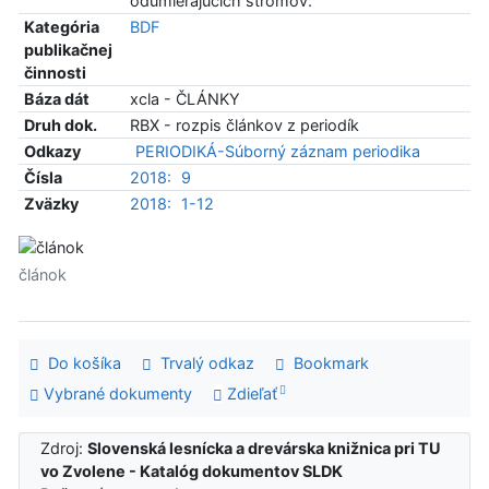
odumierajúcich stromov.
Kategória
BDF
publikačnej
činnosti
Báza dát
xcla - ČLÁNKY
Druh dok.
RBX - rozpis článkov z periodík
Odkazy
PERIODIKÁ-Súborný záznam periodika
Čísla
2018:
9
Zväzky
2018:
1-12
článok
Do košíka
Trvalý odkaz
Bookmark
Vybrané dokumenty
Zdieľať
Zdroj:
Slovenská lesnícka a drevárska knižnica pri TU
vo Zvolene - Katalóg dokumentov SLDK