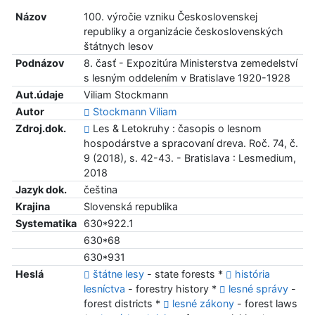
Názov
100. výročie vzniku Československej
republiky a organizácie československých
štátnych lesov
Podnázov
8. časť - Expozitúra Ministerstva zemedelství
s lesným oddelením v Bratislave 1920-1928
Aut.údaje
Viliam Stockmann
Autor
Stockmann Viliam
Zdroj.dok.
Les & Letokruhy : časopis o lesnom
hospodárstve a spracovaní dreva. Roč. 74, č.
9 (2018), s. 42-43. - Bratislava : Lesmedium,
2018
Jazyk dok.
čeština
Krajina
Slovenská republika
Systematika
630*922.1
630*68
630*931
Heslá
štátne lesy
- state forests *
história
lesníctva
- forestry history *
lesné správy
-
forest districts *
lesné zákony
- forest laws