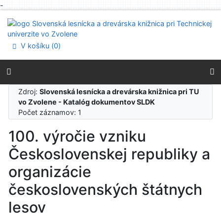
-
Prejsť na obsah
Prejsť na menu
Prehlásenie o webovej prístupnosti
V košíku (
0
)
Zdroj:
Slovenská lesnícka a drevárska knižnica pri TU
vo Zvolene - Katalóg dokumentov SLDK
Počet záznamov: 1
100. výročie vzniku
Československej republiky a
organizácie
československých štátnych
lesov