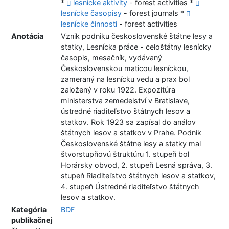
*
lesnícke aktivity
- forest activities *
lesnícke časopisy
- forest journals *
lesnícke činnosti
- forest activities
Anotácia
Vznik podniku československé štátne lesy a
statky, Lesnícka práce - celoštátny lesnícky
časopis, mesačník, vydávaný
Československou maticou lesníckou,
zameraný na lesnícku vedu a prax bol
založený v roku 1922. Expozitúra
ministerstva zemedelství v Bratislave,
ústredné riaditeľstvo štátnych lesov a
statkov. Rok 1923 sa zapísal do análov
štátnych lesov a statkov v Prahe. Podnik
Československé štátne lesy a statky mal
štvorstupňovú štruktúru 1. stupeň bol
Horársky obvod, 2. stupeň Lesná správa, 3.
stupeň Riaditeľstvo štátnych lesov a statkov,
4. stupeň Ústredné riaditeľstvo štátnych
lesov a statkov.
Kategória
BDF
publikačnej