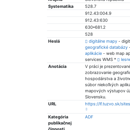
Systematika
528.7
912.43:004.9
912.43:630
630*681.2
528
Heslá
digitálne mapy
- digi
geografické databázy
-
aplikácie
- web map app
services WMS *
lesn
Anotácia
V práci je prezentovan
zobrazovanie geografic
hospodárstva a životné
súbor niekoľkých aplik
mapových výstupov úz
Slovensku.
URL
https://lf.tuzvo.sk/site
Kategória
ADF
publikačnej
činnosti