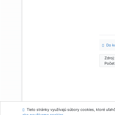
Do ko
Zdroj
Počet
Tieto stránky využívajú súbory cookies, ktoré uľahč
Mapa stránok
Prís
ako používame cookies
.