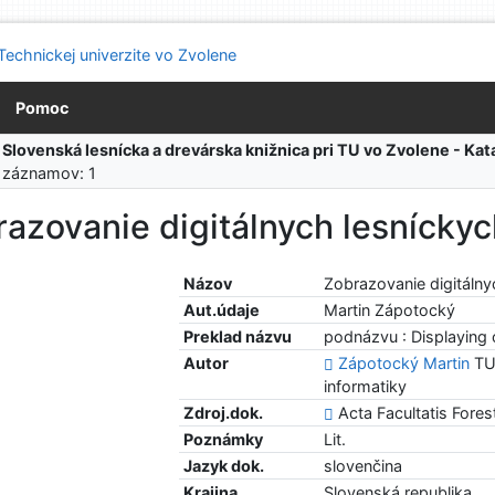
Pomoc
:
Slovenská lesnícka a drevárska knižnica pri TU vo Zvolene - K
 záznamov: 1
azovanie digitálnych lesníckyc
Názov
Zobrazovanie digitálny
Aut.údaje
Martin Zápotocký
Preklad názvu
podnázvu : Displaying o
Autor
Zápotocký Martin
TUZ
informatiky
Zdroj.dok.
Acta Facultatis Forest
Poznámky
Lit.
Jazyk dok.
slovenčina
Krajina
Slovenská republika