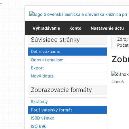
-
Prejsť na obsah
Prejsť na menu
Prehlásenie o webovej prístupnosti
Vyhľadávanie
Konto
Nastavenie účtu
Súvisiace stránky
Zdroj
Počet
Detail záznamu
Zobr
Odoslať emailom
Export
Nový dotaz
článok
Zobrazovacie formáty
Skrátený
Použivateľský formát
ISBD všetko
ISO 690