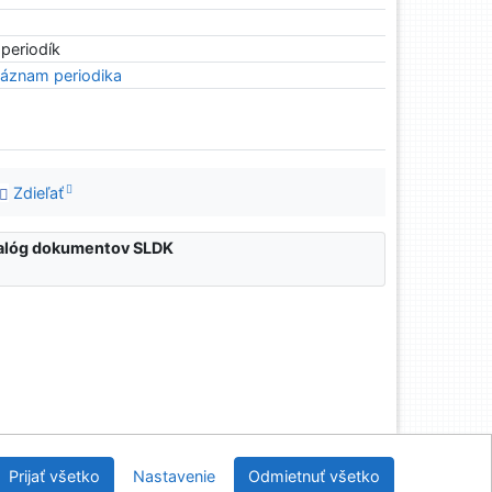
 periodík
áznam periodika
Zdieľať
atalóg dokumentov SLDK
nícka a drevárska knižnica pri Technickej univerzite
Prijať všetko
Nastavenie
Odmietnuť všetko