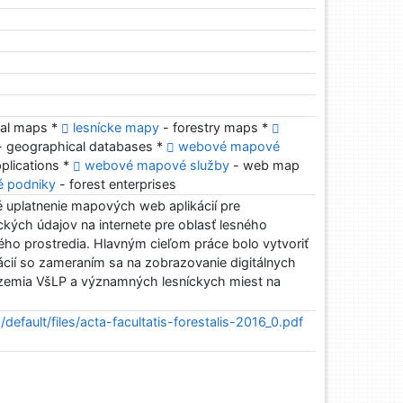
tal maps *
lesnícke mapy
- forestry maps *
 geographical databases *
webové mapové
lications *
webové mapové služby
- web map
é podniky
- forest enterprises
é uplatnenie mapových web aplikácií pre
kých údajov na internete pre oblasť lesného
ho prostredia. Hlavným cieľom práce bolo vytvoriť
ácií so zameraním sa na zobrazovanie digitálnych
emia VšLP a významných lesníckych miest na
s/default/files/acta-facultatis-forestalis-2016_0.pdf