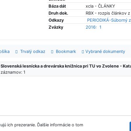
Báza dát
xcla - ČLÁNKY
Druh dok.
RBX - rozpis článkov z
Odkazy
PERIODIKÁ-Súborný z
Zväzky
2016:
1
šíka
Trvalý odkaz
Bookmark
Vybrané dokumenty
:
Slovenská lesnícka a drevárska knižnica pri TU vo Zvolene - K
 záznamov: 1
ujú ich prezeranie. Ďalšie informácie o tom
Slovenská les
tupnosť
Súkromie
Modul OpenSearch