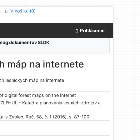
V košíku (
0
)
Prihlásenie
atalóg dokumentov SLDK
h máp na internete
ch lesníckych máp na internete
f digital forest maps on the Internet
LFHUL - Katedra plánovania lesných zdrojov a
alis Zvolen. Roč. 58, č. 1 (2016), s. 87-100