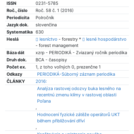
ISSN
0231-5785
Roč., číslo
Roč. 58 č. 1 (2016)
Periodicita
Polročník
Jazyk dok.
slovenčina
Systematika
630
Heslá
lesníctvo
- forestry *
lesné hospodárstvo
- forest management
Báza dát
xzrp - PERIODIKÁ - Zviazaný ročník periodika
Druh dok.
BCA - časopisy
Počet ex.
1, z toho voľných 0, prezenčne 1
Odkazy
PERIODIKÁ-Súborný záznam periodika
ČLÁNKY
2016:
Analýza rastovej odozvy buka lesného na
recentnú zmenu klímy v rastovej oblasti
Poľana
,
Hodnocení fyzické zátěže operátorů UKT
během přibližování dříví
,