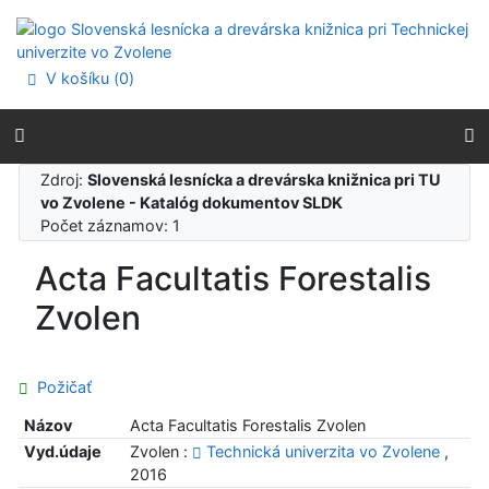
Prejsť na obsah
Prejsť na menu
Prehlásenie o webovej prístupnosti
V košíku (
0
)
Zdroj:
Slovenská lesnícka a drevárska knižnica pri TU
vo Zvolene - Katalóg dokumentov SLDK
Počet záznamov: 1
Acta Facultatis Forestalis
Zvolen
Požičať
Názov
Acta Facultatis Forestalis Zvolen
Vyd.údaje
Zvolen :
Technická univerzita vo Zvolene
,
2016