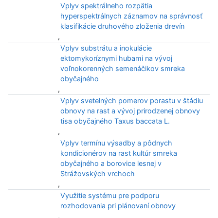
Vplyv spektrálneho rozpätia
hyperspektrálnych záznamov na správnosť
klasifikácie druhového zloženia drevín
,
Vplyv substrátu a inokulácie
ektomykoríznymi hubami na vývoj
voľnokorenných semenáčikov smreka
obyčajného
,
Vplyv svetelných pomerov porastu v štádiu
obnovy na rast a vývoj prirodzenej obnovy
tisa obyčajného Taxus baccata L.
,
Vplyv termínu výsadby a pôdnych
kondicionérov na rast kultúr smreka
obyčajného a borovice lesnej v
Strážovských vrchoch
,
Využitie systému pre podporu
rozhodovania pri plánovaní obnovy
,