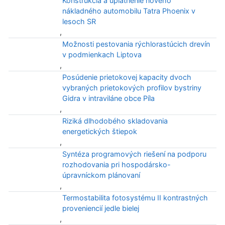
Konštrukcia a uplatnenie nového
nákladného automobilu Tatra Phoenix v
lesoch SR
,
Možnosti pestovania rýchlorastúcich drevín
v podmienkach Liptova
,
Posúdenie prietokovej kapacity dvoch
vybraných prietokových profilov bystriny
Gidra v intraviláne obce Píla
,
Riziká dlhodobého skladovania
energetických štiepok
,
Syntéza programových riešení na podporu
rozhodovania pri hospodársko-
úpravníckom plánovaní
,
Termostabilita fotosystému II kontrastných
proveniencií jedle bielej
,