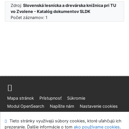
Zdroj:
Slovenská lesnícka a drevárska knižnica pri TU
vo Zvolene - Katalóg dokumentov SLDK
Počet záznamov: 1
Mapa stránok
Prístupnosť
Súkromie
Modul OpenSearch
Napíšte nám
Nastavenie cookies
Slovenská lesnícka a drevárska knižnica pri Technickej
Tieto stránky využívajú súbory cookies, ktoré uľahčujú ich
univerzite vo Zvolene
prezeranie. Ďalšie informácie o tom
ako používame cookies
.