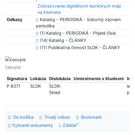
Zobrazovanie digitálnych lesníckych máp
na internete
Odkazy
Katalóg - PERIODIKÁ - Súborný záznam
periodika
(1) Katalóg - PERIODIKÁ - Prijaté čísla
(14) Katalóg - ČLÁNKY
(11) Publikačná činnosť SLDK - ČLÁNKY
časopis
Signatúra
Lokácia
Dislokácia
Umiestnenie v študovni
Inf
P 8371
SLDK
SLDK-
len
Sklad
pre
Do košíka
Trvalý odkaz
Bookmark
Vybrané dokumenty
Zdieľať