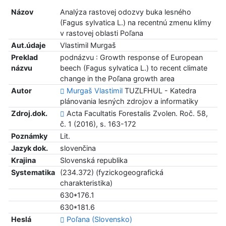
Názov
Analýza rastovej odozvy buka lesného
(Fagus sylvatica L.) na recentnú zmenu klímy
v rastovej oblasti Poľana
Aut.údaje
Vlastimil Murgaš
Preklad
podnázvu : Growth response of European
názvu
beech (Fagus sylvatica L.) to recent climate
change in the Poľana growth area
Autor
Murgaš Vlastimil
TUZLFHUL - Katedra
plánovania lesných zdrojov a informatiky
Zdroj.dok.
Acta Facultatis Forestalis Zvolen. Roč. 58,
č. 1 (2016), s. 163-172
Poznámky
Lit.
Jazyk dok.
slovenčina
Krajina
Slovenská republika
Systematika
(234.372) (fyzickogeografická
charakteristika)
630*176.1
630*181.6
Heslá
Poľana (Slovensko)