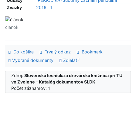
Odkazy
PERIODIKÁ-Súborný záznam periodika
Zväzky
2016:
1
článok
Do košíka
Trvalý odkaz
Bookmark
Vybrané dokumenty
Zdieľať
Zdroj:
Slovenská lesnícka a drevárska knižnica pri TU
vo Zvolene - Katalóg dokumentov SLDK
Počet záznamov: 1