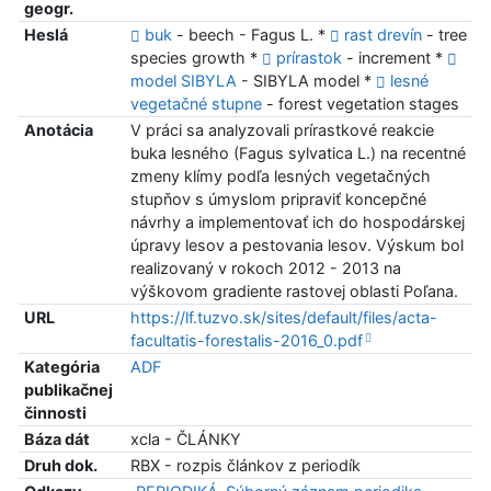
geogr.
Heslá
buk
- beech - Fagus L. *
rast drevín
- tree
species growth *
prírastok
- increment *
model SIBYLA
- SIBYLA model *
lesné
vegetačné stupne
- forest vegetation stages
Anotácia
V práci sa analyzovali prírastkové reakcie
buka lesného (Fagus sylvatica L.) na recentné
zmeny klímy podľa lesných vegetačných
stupňov s úmyslom pripraviť koncepčné
návrhy a implementovať ich do hospodárskej
úpravy lesov a pestovania lesov. Výskum bol
realizovaný v rokoch 2012 - 2013 na
výškovom gradiente rastovej oblasti Poľana.
URL
https://lf.tuzvo.sk/sites/default/files/acta-
facultatis-forestalis-2016_0.pdf
Kategória
ADF
publikačnej
činnosti
Báza dát
xcla - ČLÁNKY
Druh dok.
RBX - rozpis článkov z periodík