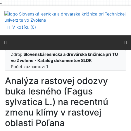
-
Prejsť na obsah
Prejsť na menu
Prehlásenie o webovej prístupnosti
V košíku (
0
)
Zdroj:
Slovenská lesnícka a drevárska knižnica pri TU
vo Zvolene - Katalóg dokumentov SLDK
Počet záznamov: 1
Analýza rastovej odozvy
buka lesného (Fagus
sylvatica L.) na recentnú
zmenu klímy v rastovej
oblasti Poľana