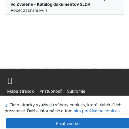
vo Zvolene - Katalóg dokumentov SLDK
Počet záznamov: 1
Mapa stránok
Prístupnosť
Súkromie
Modul OpenSearch
Napíšte nám
Nastavenie cookies
Tieto stránky využívajú súbory cookies, ktoré uľahčujú ich
prezeranie. Ďalšie informácie o tom
ako používame cookies
.
Slovenská lesnícka a drevárska knižnica pri Technickej
univerzite vo Zvolene
Prijať všetko
©1993-2026
IPAC
v.4.8.63a
-
Cosmotron Slovakia, s.r.o.