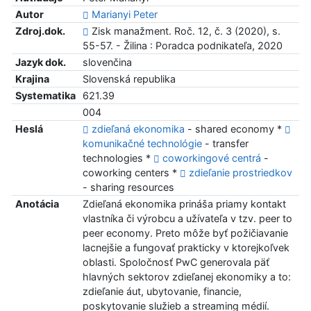
Autor
Marianyi Peter
Zdroj.dok.
Zisk manažment. Roč. 12, č. 3 (2020), s.
55-57. - Žilina : Poradca podnikateľa, 2020
Jazyk dok.
slovenčina
Krajina
Slovenská republika
Systematika
621.39
004
Heslá
zdieľaná ekonomika
- shared economy *
komunikačné technológie
- transfer
technologies *
coworkingové centrá
-
coworking centers *
zdieľanie prostriedkov
- sharing resources
Anotácia
Zdieľaná ekonomika prináša priamy kontakt
vlastníka či výrobcu a užívateľa v tzv. peer to
peer economy. Preto môže byť požičiavanie
lacnejšie a fungovať prakticky v ktorejkoľvek
oblasti. Spoločnosť PwC generovala päť
hlavných sektorov zdieľanej ekonomiky a to:
zdieľanie áut, ubytovanie, financie,
poskytovanie služieb a streaming médií.