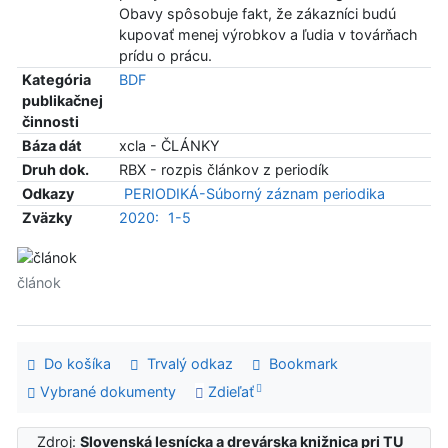
Obavy spôsobuje fakt, že zákazníci budú
kupovať menej výrobkov a ľudia v továrňach
prídu o prácu.
Kategória
BDF
publikačnej
činnosti
Báza dát
xcla - ČLÁNKY
Druh dok.
RBX - rozpis článkov z periodík
Odkazy
PERIODIKÁ-Súborný záznam periodika
Zväzky
2020:
1-5
článok
Do košíka
Trvalý odkaz
Bookmark
Vybrané dokumenty
Zdieľať
Zdroj:
Slovenská lesnícka a drevárska knižnica pri TU