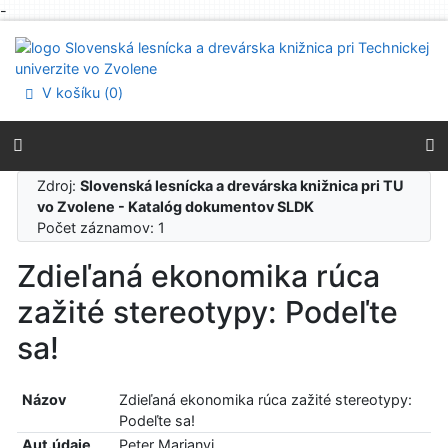
-
Prejsť na obsah
Prejsť na menu
Prehlásenie o webovej prístupnosti
V košíku (
0
)
Zdroj:
Slovenská lesnícka a drevárska knižnica pri TU
vo Zvolene - Katalóg dokumentov SLDK
Počet záznamov: 1
Zdieľaná ekonomika rúca
zažité stereotypy: Podeľte
sa!
Názov
Zdieľaná ekonomika rúca zažité stereotypy:
Podeľte sa!
Aut.údaje
Peter Marianyi