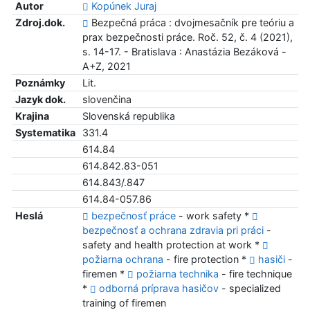
Autor
Kopúnek Juraj
Zdroj.dok.
Bezpečná práca : dvojmesačník pre teóriu a
prax bezpečnosti práce. Roč. 52, č. 4 (2021),
s. 14-17. - Bratislava : Anastázia Bezáková -
A+Z, 2021
Poznámky
Lit.
Jazyk dok.
slovenčina
Krajina
Slovenská republika
Systematika
331.4
614.84
614.842.83-051
614.843/.847
614.84-057.86
Heslá
bezpečnosť práce
- work safety *
bezpečnosť a ochrana zdravia pri práci
-
safety and health protection at work *
požiarna ochrana
- fire protection *
hasiči
-
firemen *
požiarna technika
- fire technique
*
odborná príprava hasičov
- specialized
training of firemen