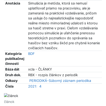
Anotácia
Simulácia je metóda, ktorá sa nemusí
uplatňovať priamo na pracovisku, ale je
zameraná na praktické vzdelávanie, pričom
sa usiluje čo najrealistickejšie napodobniť
reálne miesto mimoriadnej udalosti s ktorou
sa hasič stretne v praxi. Cieľom vzdelávania
pomocou simulácie je uľahčenie prenossu
teoretických poznatkov do správania sa
hasičov bez vzniku škôd pre chybné konanie
cvičiacich hasičov.
Kategória
BDF
publikačnej
činnosti
Báza dát
xcla - ČLÁNKY
Druh dok.
RBX - rozpis článkov z periodík
Odkazy
PERIODIKÁ-Súborný záznam periodika
Čísla
2021:
4
článok