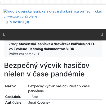
-
Prejsť na obsah
Prejsť na menu
Prehlásenie o webovej prístupnosti
V košíku (
0
)
Zdroj:
Slovenská lesnícka a drevárska knižnica pri TU
vo Zvolene - Katalóg dokumentov SLDK
Počet záznamov: 1
Bezpečný výcvik hasičov
nielen v čase pandémie
Názov
Bezpečný výcvik hasičov nielen v čase
pandémie
Časť.dok.
1. časť
Aut.údaje
Juraj Kopúnek