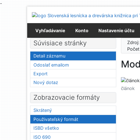
-
Prejsť na obsah
Prejsť na menu
Prehlásenie o webovej prístupnosti
Vyhľadávanie
Konto
Nastavenie účtu
Súvisiace stránky
Zdroj
Počet
Detail záznamu
Mod
Odoslať emailom
Export
Nový dotaz
článok
Zobrazovacie formáty
Skrátený
Použivateľský formát
ISBD všetko
ISO 690