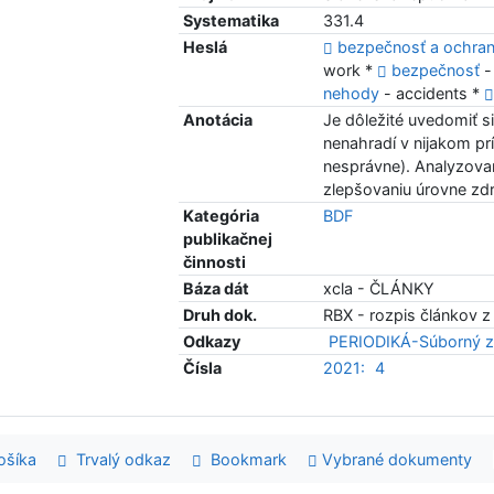
Systematika
331.4
Heslá
bezpečnosť a ochrana
work *
bezpečnosť
-
nehody
- accidents *
Anotácia
Je dôležité uvedomiť si
nenahradí v nijakom prí
nesprávne). Analyzovan
zlepšovaniu úrovne zdr
Kategória
BDF
publikačnej
činnosti
Báza dát
xcla - ČLÁNKY
Druh dok.
RBX - rozpis článkov z
Odkazy
PERIODIKÁ-Súborný z
Čísla
2021:
4
šíka
Trvalý odkaz
Bookmark
Vybrané dokumenty