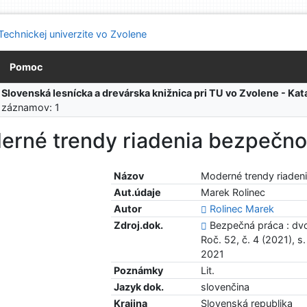
Pomoc
:
Slovenská lesnícka a drevárska knižnica pri TU vo Zvolene - K
 záznamov: 1
erné trendy riadenia bezpečno
Názov
Moderné trendy riaden
Aut.údaje
Marek Rolinec
Autor
Rolinec Marek
Zdroj.dok.
Bezpečná práca : dvo
Roč. 52, č. 4 (2021), s
2021
Poznámky
Lit.
Jazyk dok.
slovenčina
Krajina
Slovenská republika