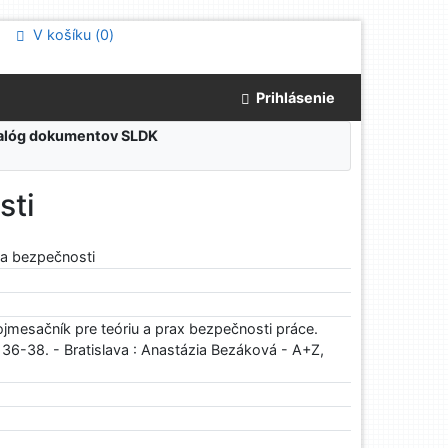
V košíku (
0
)
Prihlásenie
atalóg dokumentov SLDK
sti
ia bezpečnosti
jmesačník pre teóriu a prax bezpečnosti práce.
. 36-38. - Bratislava : Anastázia Bezáková - A+Z,