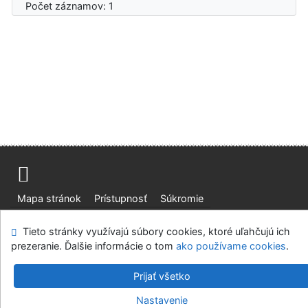
Počet záznamov: 1
Mapa stránok
Prístupnosť
Súkromie
Modul OpenSearch
Napíšte nám
Nastavenie cookies
Tieto stránky využívajú súbory cookies, ktoré uľahčujú ich
prezeranie. Ďalšie informácie o tom
ako používame cookies
.
Slovenská lesnícka a drevárska knižnica pri Technickej
univerzite vo Zvolene
Prijať všetko
©1993-2026
IPAC
v.4.8.63a
-
Cosmotron Slovakia, s.r.o.
Nastavenie