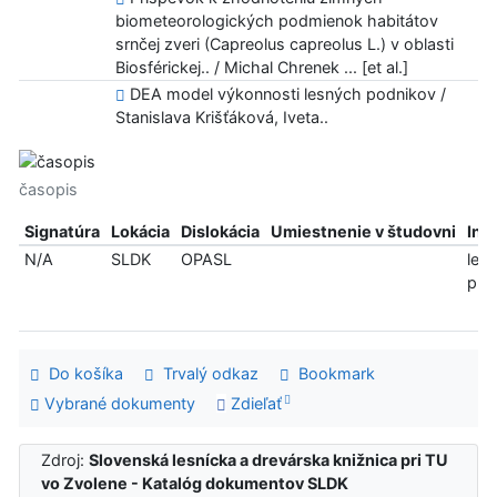
biometeorologických podmienok habitátov
srnčej zveri (Capreolus capreolus L.) v oblasti
Biosférickej.. / Michal Chrenek ... [et al.]
DEA model výkonnosti lesných podnikov /
Stanislava Krišťáková, Iveta..
časopis
Signatúra
Lokácia
Dislokácia
Umiestnenie v študovni
Inf
N/A
SLDK
OPASL
len
pre
Do košíka
Trvalý odkaz
Bookmark
Vybrané dokumenty
Zdieľať
Zdroj:
Slovenská lesnícka a drevárska knižnica pri TU
vo Zvolene - Katalóg dokumentov SLDK