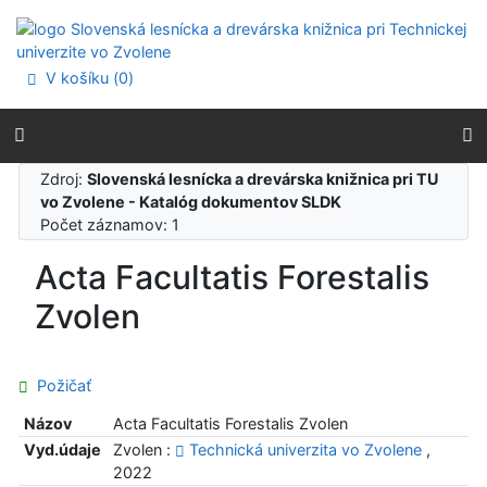
Prejsť na obsah
Prejsť na menu
Prehlásenie o webovej prístupnosti
V košíku (
0
)
Zdroj:
Slovenská lesnícka a drevárska knižnica pri TU
vo Zvolene - Katalóg dokumentov SLDK
Počet záznamov: 1
Acta Facultatis Forestalis
Zvolen
Požičať
Názov
Acta Facultatis Forestalis Zvolen
Vyd.údaje
Zvolen :
Technická univerzita vo Zvolene
,
2022