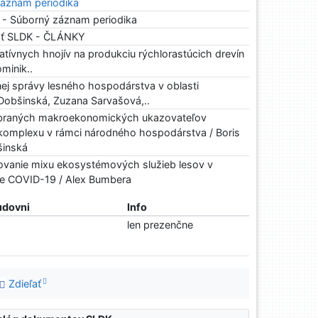
áznam periodika
 - Súborný záznam periodika
osť SLDK - ČLÁNKY
natívnych hnojív na produkciu rýchlorastúcich drevín
minik..
ej správy lesného hospodárstva v oblasti
Dobšinská, Zuzana Sarvašová,..
ybraných makroekonomických ukazovateľov
komplexu v rámci národného hospodárstva / Boris
šinská
vanie mixu ekosystémových služieb lesov v
 COVID-19 / Alex Bumbera
udovni
Info
len prezenčne
Zdieľať