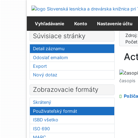
Prejsť na obsah
Prejsť na menu
Prehlásenie o webovej prístupnosti
Vyhľadávanie
Konto
Nastavenie účtu
Súvisiace stránky
Zdroj
Počet
Detail záznamu
Act
Odoslať emailom
Export
Nový dotaz
časopis
Zobrazovacie formáty
Požiča
Skrátený
Použivateľský formát
ISBD všetko
ISO 690
MARC