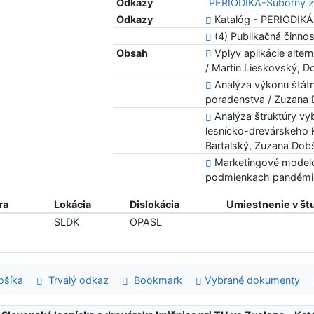
Odkazy
PERIODIKÁ-Súborný z
Odkazy
Katalóg - PERIODIKÁ
(4) Publikačná činn
Obsah
Vplyv aplikácie alter
/ Martin Lieskovský, Do
Analýza výkonu štátn
poradenstva / Zuzana 
Analýza štruktúry v
lesnícko-drevárskeho 
Bartalský, Zuzana Dob
Marketingové modelo
podmienkach pandémie
ra
Lokácia
Dislokácia
Umiestnenie v št
SLDK
OPASL
šíka
Trvalý odkaz
Bookmark
Vybrané dokumenty