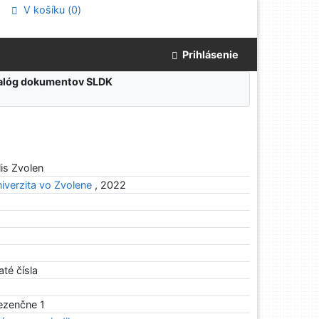
V košíku (
0
)
Prihlásenie
atalóg dokumentov SLDK
lis Zvolen
iverzita vo Zvolene
, 2022
até čísla
rezenčne 1