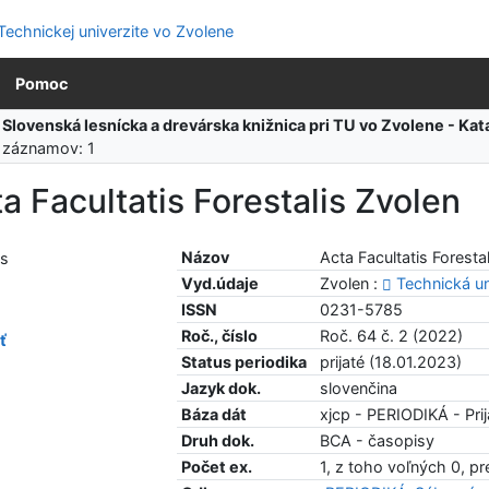
Pomoc
:
Slovenská lesnícka a drevárska knižnica pri TU vo Zvolene - K
 záznamov: 1
a Facultatis Forestalis Zvolen
Názov
Acta Facultatis Foresta
Vyd.údaje
Zvolen :
Technická un
ISSN
0231-5785
Roč., číslo
Roč. 64 č. 2 (2022)
ť
Status periodika
prijaté (18.01.2023)
Jazyk dok.
slovenčina
Báza dát
xjcp - PERIODIKÁ - Prij
Druh dok.
BCA - časopisy
Počet ex.
1, z toho voľných 0, p