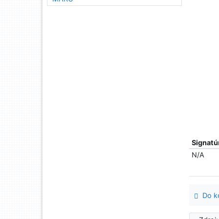
Signatú
N/A
Do ko