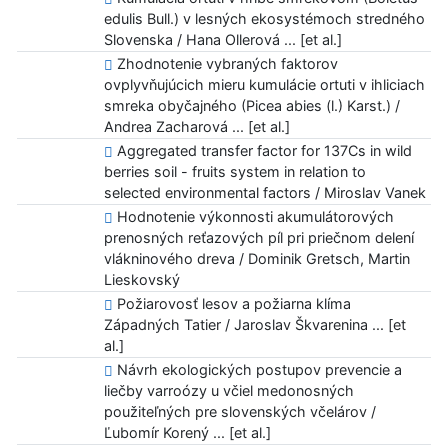
edulis Bull.) v lesných ekosystémoch stredného
Slovenska / Hana Ollerová ... [et al.]
Zhodnotenie vybraných faktorov
ovplyvňujúcich mieru kumulácie ortuti v ihliciach
smreka obyčajného (Picea abies (l.) Karst.) /
Andrea Zacharová ... [et al.]
Aggregated transfer factor for 137Cs in wild
berries soil - fruits system in relation to
selected environmental factors / Miroslav Vanek
Hodnotenie výkonnosti akumulátorových
prenosných reťazových píl pri priečnom delení
vlákninového dreva / Dominik Gretsch, Martin
Lieskovský
Požiarovosť lesov a požiarna klíma
Západných Tatier / Jaroslav Škvarenina ... [et
al.]
Návrh ekologických postupov prevencie a
liečby varroózy u včiel medonosných
použiteľných pre slovenských včelárov /
Ľubomír Korený ... [et al.]