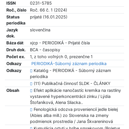
ISSN
0231-5785
Roč., číslo
Roč. 66 č. 1 (2024)
Status
prijaté (16.01.2025)
periodika
Jazyk
slovenčina
dok.
Báza dát
xjcp - PERIODIKÁ - Prijaté čísla
Druh dok.
BCA - časopisy
Počet ex.
1, z toho voľných 0, prezenčne 1
Odkazy
PERIODIKÁ-Súborný záznam periodika
Odkazy
Katalóg - PERIODIKÁ - Súborný záznam
periodika
(11) Publikačná činnosť SLDK - ČLÁNKY
Obsah
Efekt aplikácie nanočastíc kremíka na rastliny
vystavené hyperkoncentrácii zinku / Lýdia
Štofaníková, Alena Sliacka..
Fenologická odozva proveniencií jedle bielej
(Abies alba mill.) zo Slovenska na zmeny
podmienok prostredia / Jana Škvareninová
Kumulácia ortuti v hríbe smrekovom (Boletus