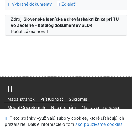
Vybrané dokumenty
Zdieľať
Zdroj:
Slovenská lesnícka a drevárska knižnica pri TU
vo Zvolene - Katalóg dokumentov SLDK
Počet záznamov: 1
Mapa stránok
Prístupnosť
Súkromie
Modul OpenSearch
Napíšte nám
Nastavenie cookies
Tieto stránky využívajú súbory cookies, ktoré uľahčujú ich
Slovenská lesnícka a drevárska knižnica pri Technickej
prezeranie. Ďalšie informácie o tom
ako používame cookies
.
univerzite vo Zvolene