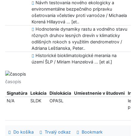
Návrh testovania nového ekologicky a
environmentálne bezpečného prípravku
ošetrovania včelstiev proti varroóze / Michaela
Korená Hillayová ... [et..
Hodnotenie dynamiky rastu a vodného stavu
rôznych druhov lesných drevín v klimaticky
odlišných rokoch s využitím dendrometrov /
Adriana Leštianska, Peter..
Historické bioklimatologické merania na
území ŠLP / Miriam Hanzelová ... [et al.]
časopis
Signatúra
Lokácia
Dislokácia
Umiestnenie v študovni
Inf
N/A
SLDK
OPASL
len
pre
Do košíka
Trvalý odkaz
Bookmark