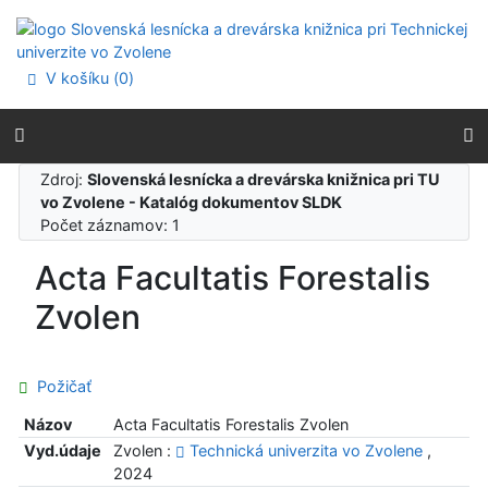
Prejsť na obsah
Prejsť na menu
Prehlásenie o webovej prístupnosti
V košíku (
0
)
Zdroj:
Slovenská lesnícka a drevárska knižnica pri TU
vo Zvolene - Katalóg dokumentov SLDK
Počet záznamov: 1
Acta Facultatis Forestalis
Zvolen
Požičať
Názov
Acta Facultatis Forestalis Zvolen
Vyd.údaje
Zvolen :
Technická univerzita vo Zvolene
,
2024