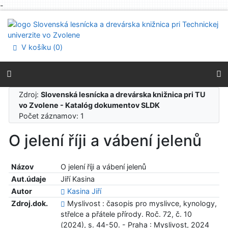
-
Prejsť na obsah
Prejsť na menu
Prehlásenie o webovej prístupnosti
V košíku (
0
)
Zdroj:
Slovenská lesnícka a drevárska knižnica pri TU
vo Zvolene - Katalóg dokumentov SLDK
Počet záznamov: 1
O jelení říji a vábení jelenů
Názov
O jelení říji a vábení jelenů
Aut.údaje
Jiří Kasina
Autor
Kasina Jiří
Zdroj.dok.
Myslivost : časopis pro myslivce, kynology,
střelce a přátele přírody. Roč. 72, č. 10
(2024), s. 44-50. - Praha : Myslivost, 2024