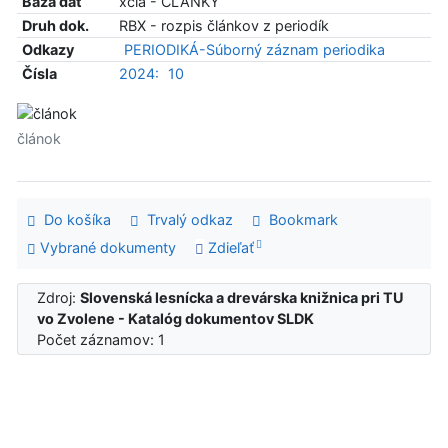
Báza dát
xcla - ČLÁNKY
Druh dok.
RBX - rozpis článkov z periodík
Odkazy
PERIODIKÁ-Súborný záznam periodika
Čísla
2024:
10
článok
Do košíka
Trvalý odkaz
Bookmark
Vybrané dokumenty
Zdieľať
Zdroj:
Slovenská lesnícka a drevárska knižnica pri TU
vo Zvolene - Katalóg dokumentov SLDK
Počet záznamov: 1