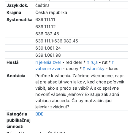
Jazyk dok.
čeština
Krajina
Česká republika
Systematika
639.111.11
639.111.12
636.082.45
639.111.1:636.082.45
639.1.081.24
639.1.081.98
Heslá
jelenia zver
- red deer *
ruja
- rut *
vábenie zveri
- decoy *
vábničky
- lures
Anotácia
Poďme k vábeniu. Začnime všeobecne, napr.
aj pre absolútnych laikov, keď chce poľovník
vábiť, ako a prečo sa vábi? A ako správne
hovoriť vábeniu jeleňov? Existuje základná
vábiaca abeceda. Čo by mal začínajúci
jeleniar zvládnuť?
Kategória
BDE
publikačnej
činnosti