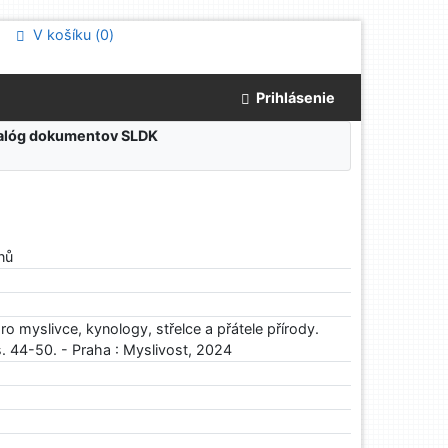
V košíku (
0
)
Prihlásenie
atalóg dokumentov SLDK
enů
ro myslivce, kynology, střelce a přátele přírody.
s. 44-50. - Praha : Myslivost, 2024