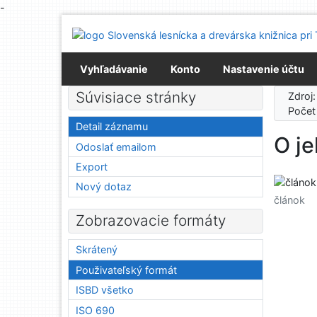
-
Prejsť na obsah
Prejsť na menu
Prehlásenie o webovej prístupnosti
Vyhľadávanie
Konto
Nastavenie účtu
Súvisiace stránky
Zdroj
Počet
Detail záznamu
O je
Odoslať emailom
Export
Nový dotaz
článok
Zobrazovacie formáty
Skrátený
Použivateľský formát
ISBD všetko
ISO 690