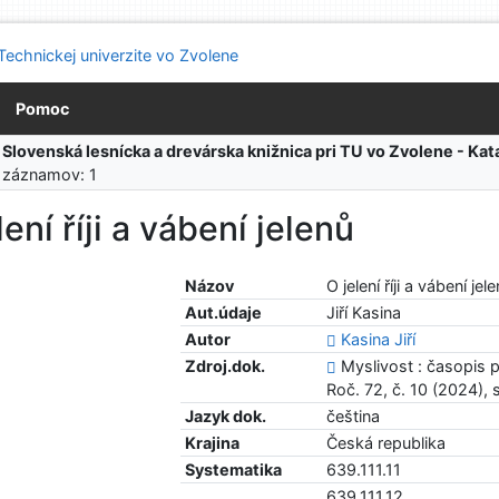
Pomoc
:
Slovenská lesnícka a drevárska knižnica pri TU vo Zvolene - K
 záznamov: 1
lení říji a vábení jelenů
Názov
O jelení říji a vábení jel
Aut.údaje
Jiří Kasina
Autor
Kasina Jiří
Zdroj.dok.
Myslivost : časopis p
Roč. 72, č. 10 (2024), 
Jazyk dok.
čeština
Krajina
Česká republika
Systematika
639.111.11
639.111.12