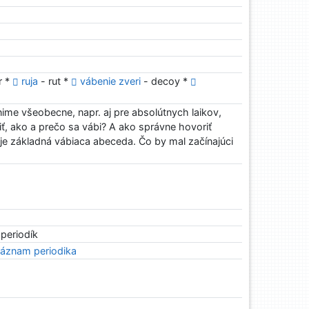
r *
ruja
- rut *
vábenie zveri
- decoy *
me všeobecne, napr. aj pre absolútnych laikov,
ť, ako a prečo sa vábi? A ako správne hovoriť
uje základná vábiaca abeceda. Čo by mal začínajúci
 periodík
áznam periodika