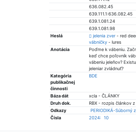
636.082.45
639.111.1:636.082.45
639.1.081.24
639.1.081.98
Heslá
jelenia zver
- red dee
vábničky
- lures
Anotácia
Poďme k vábeniu. Začni
keď chce poľovník vábi
vábeniu jeleňov? Exist
jeleniar zvládnuť?
Kategória
BDE
publikačnej
činnosti
Báza dát
xcla - ČLÁNKY
Druh dok.
RBX - rozpis článkov z
Odkazy
PERIODIKÁ-Súborný z
Čísla
2024:
10