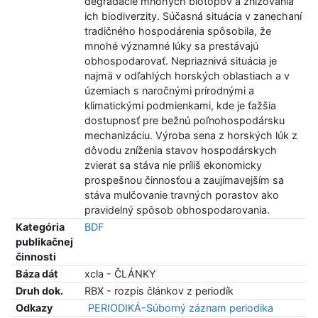
degradácie mnohých biotopov a znižovania
ich biodiverzity. Súčasná situácia v zanechaní
tradičného hospodárenia spôsobila, že
mnohé významné lúky sa prestávajú
obhospodarovať. Nepriaznivá situácia je
najmä v odľahlých horských oblastiach a v
územiach s naročnými prírodnými a
klimatickými podmienkami, kde je ťažšia
dostupnosť pre bežnú poľnohospodársku
mechanizáciu. Výroba sena z horských lúk z
dôvodu zníženia stavov hospodárskych
zvierat sa stáva nie príliš ekonomicky
prospešnou činnosťou a zaujímavejším sa
stáva mulčovanie travných porastov ako
pravidelný spôsob obhospodarovania.
Kategória
BDF
publikačnej
činnosti
Báza dát
xcla - ČLÁNKY
Druh dok.
RBX - rozpis článkov z periodík
Odkazy
PERIODIKÁ-Súborný záznam periodika