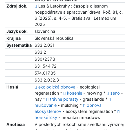
Zdroj.dok.
Les & Letokruhy : časopis o lesnom
hospodárstve a spracovaní dreva. Roč. 81, č.
6 (2025), s. 4-5. - Bratislava : Lesmedium,
2025
Jazyk dok.
slovenčina
Krajina
Slovenská republika
Systematika
633.2.031
633.2
630*237.3
631.544.72
574.017.35
633.2.032.3
Heslá
ekologická obnova
- ecological
regeneration *
kosenie
- mowing *
seno
-
hay *
trávne porasty
- grasslands *
mulčovanie
- mulching *
obnova
ekosystémov
- ecosystem regeneration *
horské lúky
- mountain meadows
Anotácia
V posledných rokoch sme svedkami výraznej