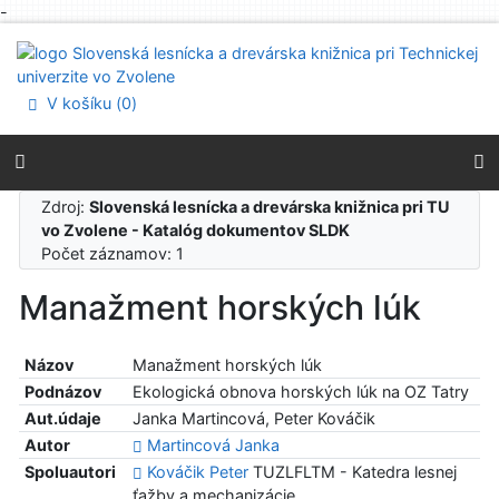
-
Prejsť na obsah
Prejsť na menu
Prehlásenie o webovej prístupnosti
V košíku (
0
)
Zdroj:
Slovenská lesnícka a drevárska knižnica pri TU
vo Zvolene - Katalóg dokumentov SLDK
Počet záznamov: 1
Manažment horských lúk
Názov
Manažment horských lúk
Podnázov
Ekologická obnova horských lúk na OZ Tatry
Aut.údaje
Janka Martincová, Peter Kováčik
Autor
Martincová Janka
Spoluautori
Kováčik Peter
TUZLFLTM - Katedra lesnej
ťažby a mechanizácie