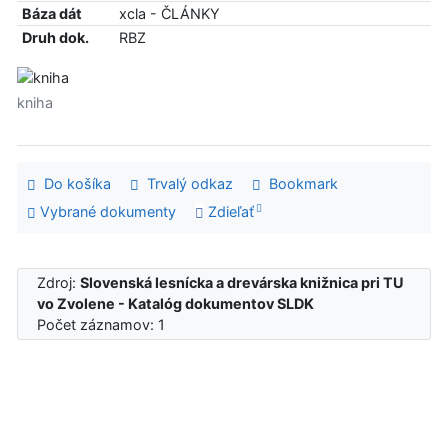
Báza dát
xcla - ČLÁNKY
Druh dok.
RBZ
kniha
Do košíka
Trvalý odkaz
Bookmark
Vybrané dokumenty
Zdieľať
Zdroj:
Slovenská lesnícka a drevárska knižnica pri TU
vo Zvolene - Katalóg dokumentov SLDK
Počet záznamov: 1