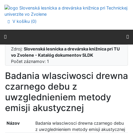
Prejsť na obsah
Prejsť na menu
Prehlásenie o webovej prístupnosti
V košíku (
0
)
Zdroj:
Slovenská lesnícka a drevárska knižnica pri TU
vo Zvolene - Katalóg dokumentov SLDK
Počet záznamov: 1
Badania wlasciwosci drewna
czarnego debu z
uwzglednieniem metody
emisji akustycznej
Názov
Badania wlasciwosci drewna czarnego debu
z uwzglednieniem metody emisji akustycznej