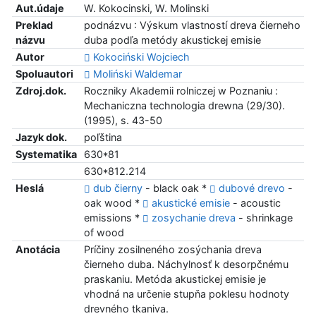
Aut.údaje
W. Kokocinski, W. Molinski
Preklad
podnázvu : Výskum vlastností dreva čierneho
názvu
duba podľa metódy akustickej emisie
Autor
Kokociński Wojciech
Spoluautori
Moliński Waldemar
Zdroj.dok.
Roczniky Akademii rolniczej w Poznaniu :
Mechaniczna technologia drewna (29/30).
(1995), s. 43-50
Jazyk dok.
poľština
Systematika
630*81
630*812.214
Heslá
dub čierny
- black oak *
dubové drevo
-
oak wood *
akustické emisie
- acoustic
emissions *
zosychanie dreva
- shrinkage
of wood
Anotácia
Príčiny zosilneného zosýchania dreva
čierneho duba. Náchylnosť k desorpčnému
praskaniu. Metóda akustickej emisie je
vhodná na určenie stupňa poklesu hodnoty
drevného tkaniva.