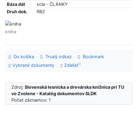
Báza dát
xcla - ČLÁNKY
Druh dok.
RBZ
kniha
Do košíka
Trvalý odkaz
Bookmark
Vybrané dokumenty
Zdieľať
Zdroj:
Slovenská lesnícka a drevárska knižnica pri TU
vo Zvolene - Katalóg dokumentov SLDK
Počet záznamov: 1