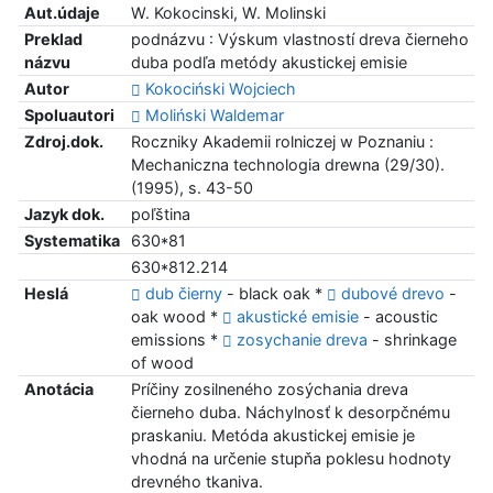
Aut.údaje
W. Kokocinski, W. Molinski
Preklad
podnázvu : Výskum vlastností dreva čierneho
názvu
duba podľa metódy akustickej emisie
Autor
Kokociński Wojciech
Spoluautori
Moliński Waldemar
Zdroj.dok.
Roczniky Akademii rolniczej w Poznaniu :
Mechaniczna technologia drewna (29/30).
(1995), s. 43-50
Jazyk dok.
poľština
Systematika
630*81
630*812.214
Heslá
dub čierny
- black oak *
dubové drevo
-
oak wood *
akustické emisie
- acoustic
emissions *
zosychanie dreva
- shrinkage
of wood
Anotácia
Príčiny zosilneného zosýchania dreva
čierneho duba. Náchylnosť k desorpčnému
praskaniu. Metóda akustickej emisie je
vhodná na určenie stupňa poklesu hodnoty
drevného tkaniva.