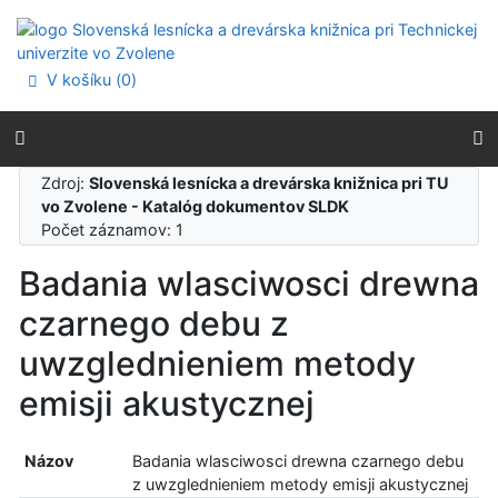
Prejsť na obsah
Prejsť na menu
Prehlásenie o webovej prístupnosti
V košíku (
0
)
Zdroj:
Slovenská lesnícka a drevárska knižnica pri TU
vo Zvolene - Katalóg dokumentov SLDK
Počet záznamov: 1
Badania wlasciwosci drewna
czarnego debu z
uwzglednieniem metody
emisji akustycznej
Názov
Badania wlasciwosci drewna czarnego debu
z uwzglednieniem metody emisji akustycznej