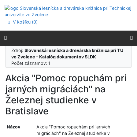
Prejsť na obsah
Prejsť na menu
Prehlásenie o webovej prístupnosti
V košíku (
0
)
Zdroj:
Slovenská lesnícka a drevárska knižnica pri TU
vo Zvolene - Katalóg dokumentov SLDK
Počet záznamov: 1
Akcia "Pomoc ropuchám pri
jarných migráciách" na
Železnej studienke v
Bratislave
Názov
Akcia "Pomoc ropuchám pri jarných
migráciách" na Železnej studienke v