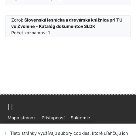
Zdroj:
Slovenská lesnícka a drevárska knižnica pri TU
vo Zvolene - Katalóg dokumentov SLDK
Počet záznamov: 1
Mapa stránok
Prístupnosť
Súkromie
Modul OpenSearch
Napíšte nám
Nastavenie cookies
Tieto stránky využívajú súbory cookies, ktoré uľahčujú ich