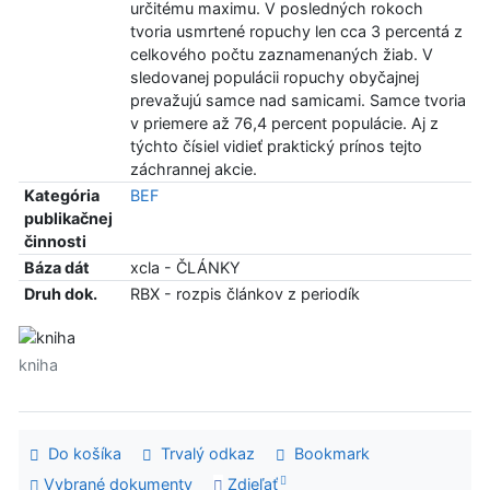
určitému maximu. V posledných rokoch
tvoria usmrtené ropuchy len cca 3 percentá z
celkového počtu zaznamenaných žiab. V
sledovanej populácii ropuchy obyčajnej
prevažujú samce nad samicami. Samce tvoria
v priemere až 76,4 percent populácie. Aj z
týchto čísiel vidieť praktický prínos tejto
záchrannej akcie.
Kategória
BEF
publikačnej
činnosti
Báza dát
xcla - ČLÁNKY
Druh dok.
RBX - rozpis článkov z periodík
kniha
Do košíka
Trvalý odkaz
Bookmark
Vybrané dokumenty
Zdieľať