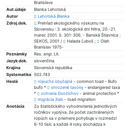
Bratislave
Aut.údaje
Blanka Lehotská
Autor
Lehotská Blanka
Zdroj.dok.
Prehľad ekologického výskumu na
Slovensku : 3. ekologické dni Nitra, 20.-21.
marec 2001. S. 301-306. - Banská Štiavnica :
SEKOS, 2001 /
Halada Ľuboš ;
Olah
Branislav 1975-
Poznámky
Res. angl. Lit.
Jazyk dok.
slovenčina
Krajina
Slovenská republika
Systematika
502.743
Heslá
ropucha obyčajná
- common toad - Bufo
bufo *
ohrozené taxóny
- endangered taxa
*
ochrana živočíchov
- animal protection *
migrácia žiab
- toad migration
Anotácia
Zo štatistického vyhodnotenia jednotlivých
ročníkov vyplýva, že počet zachránených
ropúch sa v priemere pohybuje v rozmedzí
6-10 tisíc a každé 4 roky dochádza k