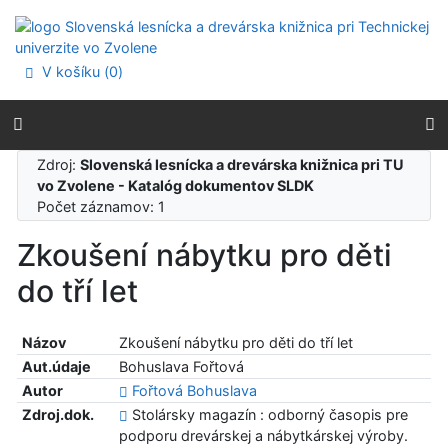
Prejsť na obsah
Prejsť na menu
Prehlásenie o webovej prístupnosti
V košíku (
0
)
Zdroj:
Slovenská lesnícka a drevárska knižnica pri TU
vo Zvolene - Katalóg dokumentov SLDK
Počet záznamov: 1
Zkoušení nábytku pro děti
do tří let
Názov
Zkoušení nábytku pro děti do tří let
Aut.údaje
Bohuslava Fořtová
Autor
Fořtová Bohuslava
Zdroj.dok.
Stolársky magazín : odborný časopis pre
podporu drevárskej a nábytkárskej výroby.