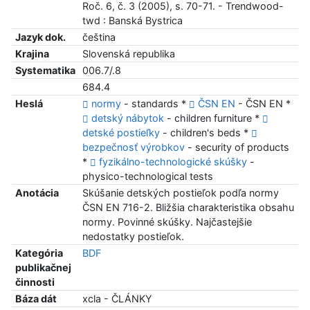
Roč. 6, č. 3 (2005), s. 70-71. - Trendwood-
twd : Banská Bystrica
Jazyk dok.
čeština
Krajina
Slovenská republika
Systematika
006.7/.8
684.4
Heslá
normy
- standards *
ČSN EN
- ČSN EN *
detský nábytok
- children furniture *
detské postieľky
- children's beds *
bezpečnosť výrobkov
- security of products
*
fyzikálno-technologické skúšky
-
physico-technological tests
Anotácia
Skúšanie detských postieľok podľa normy
ČSN EN 716-2. Bližšia charakteristika obsahu
normy. Povinné skúšky. Najčastejšie
nedostatky postieľok.
Kategória
BDF
publikačnej
činnosti
Báza dát
xcla - ČLÁNKY