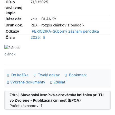
Číslo
71/L/2025
archívnej
kópie
Báza dát
xcla - ČLÁNKY
Druh dok.
RBX - rozpis článkov z periodík
Odkazy
PERIODIKÁ-Súborný záznam periodika
Čísla
2025:
8
článok
Do košíka
Trvalý odkaz
Bookmark
Vybrané dokumenty
Zdieľať
Zdroj:
Slovenská lesnícka a drevárska knižnica pri TU
vo Zvolene - Publikačná činnosť (EPCA)
Počet záznamov: 1