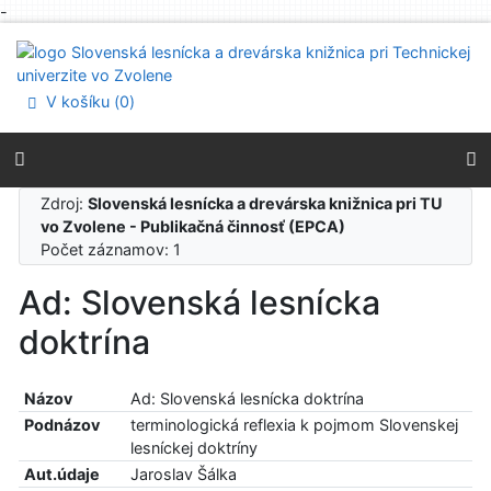
-
Prejsť na obsah
Prejsť na menu
Prehlásenie o webovej prístupnosti
V košíku (
0
)
Zdroj:
Slovenská lesnícka a drevárska knižnica pri TU
vo Zvolene - Publikačná činnosť (EPCA)
Počet záznamov: 1
Ad: Slovenská lesnícka
doktrína
Názov
Ad: Slovenská lesnícka doktrína
Podnázov
terminologická reflexia k pojmom Slovenskej
lesníckej doktríny
Aut.údaje
Jaroslav Šálka