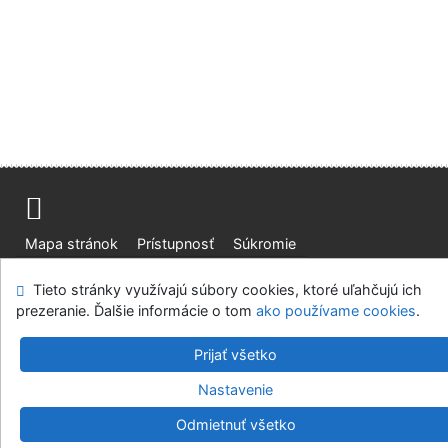
Mapa stránok
Prístupnosť
Súkromie
Modul OpenSearch
Napíšte nám
Nastavenie cookies
Tieto stránky využívajú súbory cookies, ktoré uľahčujú ich
prezeranie. Ďalšie informácie o tom
ako používame cookies
.
Slovenská lesnícka a drevárska knižnica pri Technickej
univerzite vo Zvolene
Prijať všetko
©1993-2026
IPAC
v.4.8.63a
-
Cosmotron Slovakia, s.r.o.
Nastavenie
Odmietnuť všetko