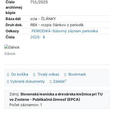
Číslo
71/L/2025
archívnej
kópie
Báza dát
xcla - ČLÁNKY
Druh dok.
RBX - rozpis článkov z periodík
Odkazy
PERIODIKÁ-Súborný záznam periodika
Čísla
2025:
8
článok
Do košíka
Trvalý odkaz
Bookmark
Vybrané dokumenty
Zdieľať
Zdroj:
Slovenská lesnícka a drevárska knižnica pri TU
vo Zvolene - Publikačná činnosť (EPCA)
Počet záznamov: 1