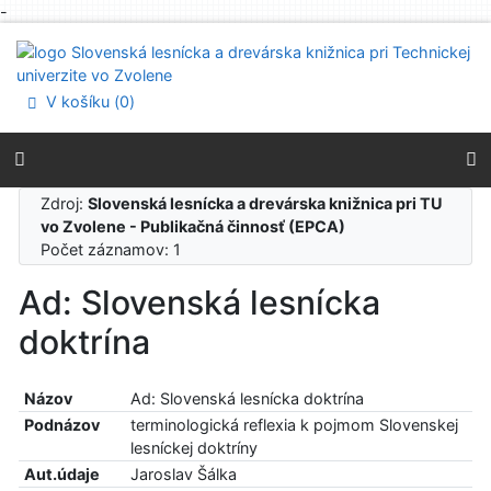
-
Prejsť na obsah
Prejsť na menu
Prehlásenie o webovej prístupnosti
V košíku (
0
)
Zdroj:
Slovenská lesnícka a drevárska knižnica pri TU
vo Zvolene - Publikačná činnosť (EPCA)
Počet záznamov: 1
Ad: Slovenská lesnícka
doktrína
Názov
Ad: Slovenská lesnícka doktrína
Podnázov
terminologická reflexia k pojmom Slovenskej
lesníckej doktríny
Aut.údaje
Jaroslav Šálka