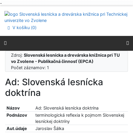
-
Prejsť na obsah
Prejsť na menu
Prehlásenie o webovej prístupnosti
V košíku (
0
)
Zdroj:
Slovenská lesnícka a drevárska knižnica pri TU
vo Zvolene - Publikačná činnosť (EPCA)
Počet záznamov: 1
Ad: Slovenská lesnícka
doktrína
Názov
Ad: Slovenská lesnícka doktrína
Podnázov
terminologická reflexia k pojmom Slovenskej
lesníckej doktríny
Aut.údaje
Jaroslav Šálka