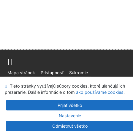
Mapa stránok
Prístupnosť
Súkromie
Modul OpenSearch
Napíšte nám
Nastavenie cookies
Tieto stránky využívajú súbory cookies, ktoré uľahčujú ich
prezeranie. Ďalšie informácie o tom
ako používame cookies
.
Slovenská lesnícka a drevárska knižnica pri Technickej
univerzite vo Zvolene
Prijať všetko
©1993-2026
IPAC
v.4.8.63a
-
Cosmotron Slovakia, s.r.o.
Nastavenie
Odmietnuť všetko