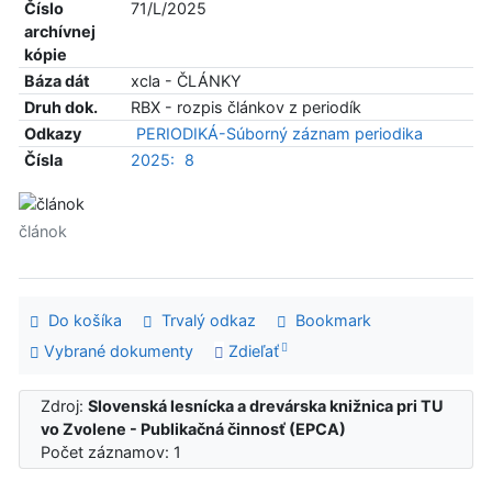
Číslo
71/L/2025
archívnej
kópie
Báza dát
xcla - ČLÁNKY
Druh dok.
RBX - rozpis článkov z periodík
Odkazy
PERIODIKÁ-Súborný záznam periodika
Čísla
2025:
8
článok
Do košíka
Trvalý odkaz
Bookmark
Vybrané dokumenty
Zdieľať
Zdroj:
Slovenská lesnícka a drevárska knižnica pri TU
vo Zvolene - Publikačná činnosť (EPCA)
Počet záznamov: 1