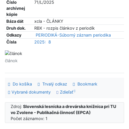
Číslo
71/L/2025
archívnej
kópie
Báza dát
xcla - ČLÁNKY
Druh dok.
RBX - rozpis článkov z periodík
Odkazy
PERIODIKÁ-Súborný záznam periodika
Čísla
2025:
8
článok
Do košíka
Trvalý odkaz
Bookmark
Vybrané dokumenty
Zdieľať
Zdroj:
Slovenská lesnícka a drevárska knižnica pri TU
vo Zvolene - Publikačná činnosť (EPCA)
Počet záznamov: 1