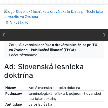
-
Prejsť na obsah
Prejsť na menu
Prehlásenie o webovej prístupnosti
V košíku (
0
)
Zdroj:
Slovenská lesnícka a drevárska knižnica pri TU
vo Zvolene - Publikačná činnosť (EPCA)
Počet záznamov: 1
Ad: Slovenská lesnícka
doktrína
Názov
Ad: Slovenská lesnícka doktrína
Podnázov
terminologická reflexia k pojmom Slovenskej
lesníckej doktríny
Aut.údaje
Jaroslav Šálka