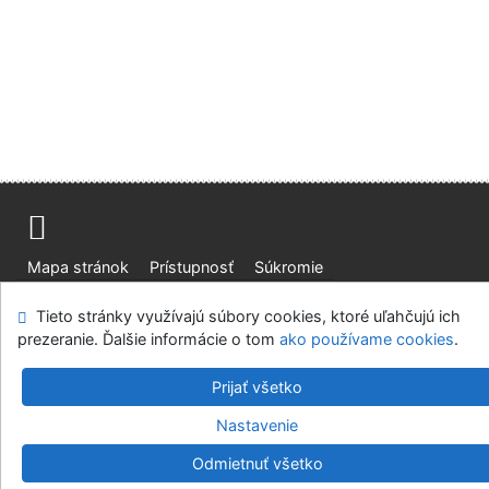
Mapa stránok
Prístupnosť
Súkromie
Modul OpenSearch
Napíšte nám
Nastavenie cookies
Tieto stránky využívajú súbory cookies, ktoré uľahčujú ich
prezeranie. Ďalšie informácie o tom
ako používame cookies
.
Slovenská lesnícka a drevárska knižnica pri Technickej
univerzite vo Zvolene
Prijať všetko
©1993-2026
IPAC
v.4.8.63a
-
Cosmotron Slovakia, s.r.o.
Nastavenie
Odmietnuť všetko