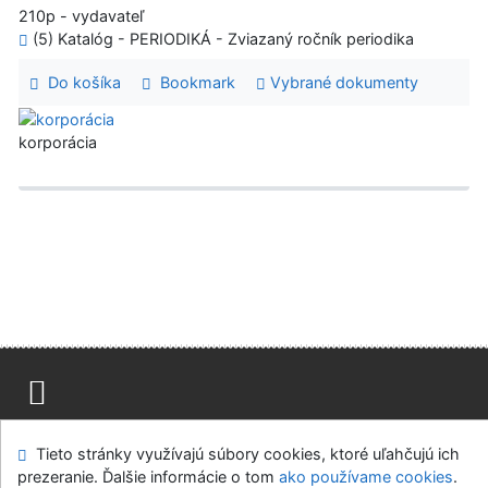
210p - vydavateľ
(5) Katalóg - PERIODIKÁ - Zviazaný ročník periodika
Do košíka
Bookmark
Vybrané dokumenty
korporácia
Mapa stránok
Prístupnosť
Súkromie
Tieto stránky využívajú súbory cookies, ktoré uľahčujú ich
Modul OpenSearch
Napíšte nám
Nastavenie cookies
prezeranie. Ďalšie informácie o tom
ako používame cookies
.