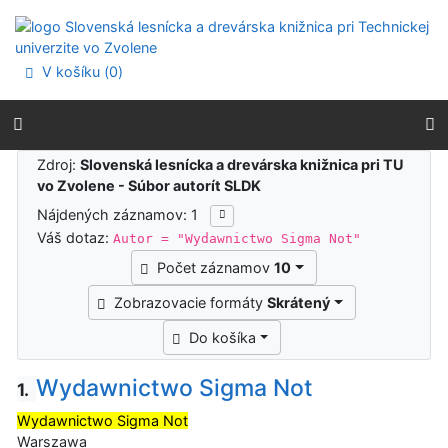
Prejsť na obsah
Prejsť na menu
Prehlásenie o webovej prístupnosti
V košíku (
0
)
Výsledky vyhľadávania
Zdroj:
Slovenská lesnícka a drevárska knižnica pri TU
vo Zvolene - Súbor autorít SLDK
Nájdených záznamov: 1
Váš dotaz:
Autor = "Wydawnictwo Sigma Not"
Počet záznamov
10
Zobrazovacie formáty
Skrátený
Do košíka
Wydawnictwo Sigma Not
1.
Wydawnictwo Sigma Not
Warszawa