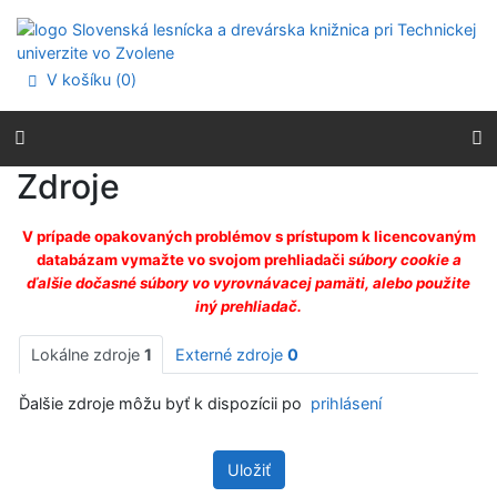
Prejsť na obsah
Prejsť na menu
Prehlásenie o webovej prístupnosti
V košíku (
0
)
Zdroje
V prípade opakovaných problémov s prístupom k licencovaným
databázam vymažte vo svojom prehliadači
súbory cookie a
ďalšie dočasné súbory vo vyrovnávacej pamäti, alebo použite
iný prehliadač.
Lokálne zdroje
1
Externé zdroje
0
Ďalšie zdroje môžu byť k dispozícii po
prihlásení
Uložiť