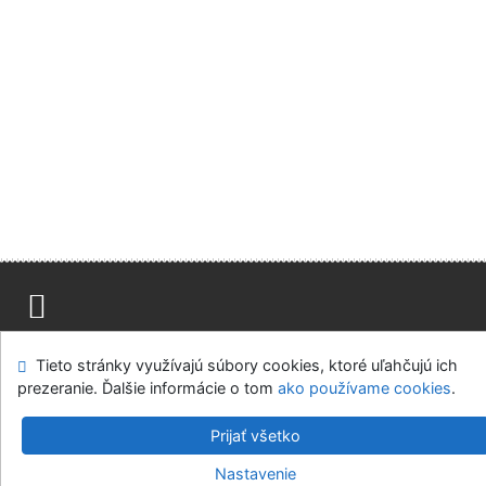
Mapa stránok
Prístupnosť
Súkromie
Tieto stránky využívajú súbory cookies, ktoré uľahčujú ich
Modul OpenSearch
Napíšte nám
Nastavenie cookies
prezeranie. Ďalšie informácie o tom
ako používame cookies
.
Slovenská lesnícka a drevárska knižnica pri Technickej
Prijať všetko
univerzite vo Zvolene
Nastavenie
©1993-2026
IPAC
v.4.8.63a
-
Cosmotron Slovakia, s.r.o.