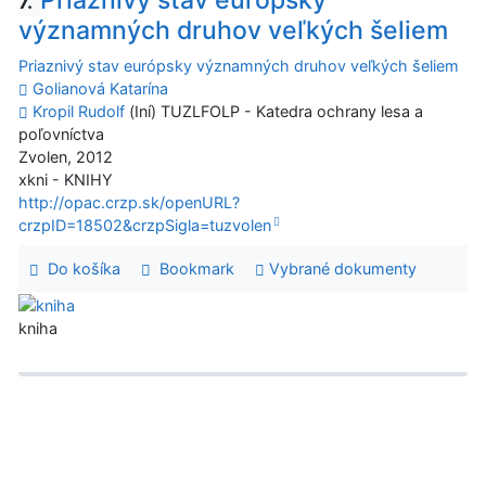
Priaznivý stav európsky
7.
významných druhov veľkých šeliem
Priaznivý stav európsky významných druhov veľkých šeliem
Golianová Katarína
Kropil Rudolf
(Iní) TUZLFOLP - Katedra ochrany lesa a
poľovníctva
Zvolen, 2012
xkni - KNIHY
http://opac.crzp.sk/openURL?
crzpID=18502&crzpSigla=tuzvolen
Do košíka
Bookmark
Vybrané dokumenty
kniha