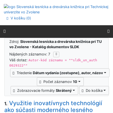
Prejsť na obsah
Prejsť na menu
Prehlásenie o webovej prístupnosti
V košíku (
0
)
Výsledky vyhľadávania
Zdroj:
Slovenská lesnícka a drevárska knižnica pri TU
vo Zvolene - Katalóg dokumentov SLDK
Nájdených záznamov: 7
Váš dotaz:
Autor-kód záznamu = "^sldk_un_auth
0029322^"
Triedenie
Dátum vydania (zostupne), autor, názov
Počet záznamov
10
Zobrazovacie formáty
Skrátený
Do košíka
Využitie inovatívnych technológií
1.
ako súčasti moderného lesného