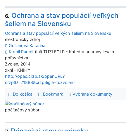
Ochrana a stav populácií veľkých
6.
šeliem na Slovensku
Ochrana a stav populácií veľkých šeliem na Slovensku
elektronický zdroj
Golianová Katarína
Kropil Rudolf
(Iní) TUZLFOLP - Katedra ochrany lesa a
poľovníctva
Zvolen, 2014
xkni - KNIHY
http://opac.crzp.sk/openURL?
crzpID=21888&crzpSigla=tuzvolen
Do košíka
Bookmark
Vybrané dokumenty
počítačový súbor