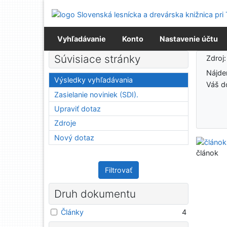
Prejsť na obsah
Prejsť na menu
Prehlásenie o webovej prístupnosti
Vyhľadávanie
Konto
Nastavenie účtu
Výsledky vyhľadávania
Súvisiace stránky
Zdroj
Nájd
Výsledky vyhľadávania
Váš d
Zasielanie noviniek (SDI).
Upraviť dotaz
Zdroje
Nový dotaz
článok
Filtrovať
Druh dokumentu
Články
4