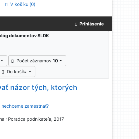
V košíku (
0
)
Prihlásenie
atalóg dokumentov SLDK
Počet záznamov
10
Do košíka
ať názor tých, ktorých
ch nechceme zamestnať?
ina : Poradca podnikateľa, 2017