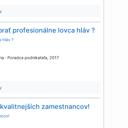
y
brať profesionálne lovca hláv ?
a hláv ?
ina : Poradca podnikateľa, 2017
y
ajkvalitnejších zamestnancov!
ancov!