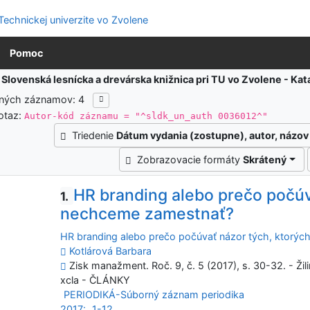
Pomoc
:
Slovenská lesnícka a drevárska knižnica pri TU vo Zvolene - K
ených záznamov: 4
otaz:
Autor-kód záznamu = "^sldk_un_auth 0036012^"
Triedenie
Dátum vydania (zostupne), autor, názov
Zobrazovacie formáty
Skrátený
HR branding alebo prečo počúv
1.
nechceme zamestnať?
HR branding alebo prečo počúvať názor tých, ktorý
Kotlárová Barbara
Zisk manažment. Roč. 9, č. 5 (2017), s. 30-32. - Žil
xcla - ČLÁNKY
PERIODIKÁ-Súborný záznam periodika
2017:
1-12