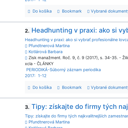
Do košíka
Bookmark
Vybrané dokument
Headhunting v praxi: ako si vy
2.
Headhunting v praxi: ako si vybrať profesionálne lovc
Pfundtnerová Martina
Kotlárová Barbara
Zisk manažment. Roč. 9, č. 9 (2017), s. 34-35. - Žil
xcla - ČLÁNKY
PERIODIKÁ-Súborný záznam periodika
2017:
1-12
Do košíka
Bookmark
Vybrané dokument
Tipy: získajte do firmy tých n
3.
Tipy: získajte do firmy tých najkvalitnejších zamestn
Pfundtnerová Martina
Kotlárová Barbara