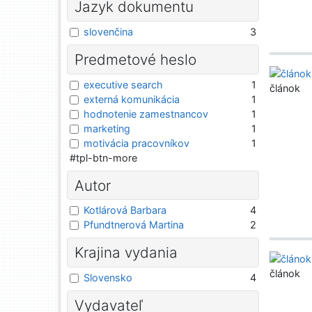
Jazyk dokumentu
slovenčina
3
Predmetové heslo
executive search
1
článok
externá komunikácia
1
hodnotenie zamestnancov
1
marketing
1
motivácia pracovníkov
1
#tpl-btn-more
Autor
Kotlárová Barbara
4
Pfundtnerová Martina
2
Krajina vydania
článok
Slovensko
4
Vydavateľ