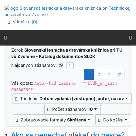
Prejsť na obsah
Prejsť na menu
Prehlásenie o webovej prístupnosti
V košíku (
0
)
Výsledky vyhľadávania
Zdroj:
Slovenská lesnícka a drevárska knižnica pri TU
vo Zvolene - Katalóg dokumentov SLDK
Nájdených záznamov: 19
1
2
#
Váš dotaz:
Autor-kód záznamu = "^sldk_un_auth
0036029^"
Triedenie
Dátum vydania (zostupne), autor, názov
Počet záznamov
10
Zobrazovacie formáty
Skrátený
Do košíka
Ako sa nenechať vlákať do pasce?
1.