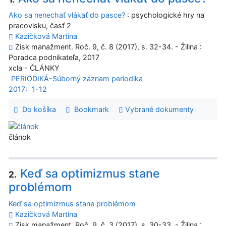
Ako sa nenechať vlákať do pasce?
: psychologické hry na
pracovisku, časť 2
Kazičková Martina
Zisk manažment. Roč. 9, č. 8 (2017), s. 32-34. - Žilina :
Poradca podnikateľa, 2017
xcla - ČLÁNKY
PERIODIKÁ-Súborný záznam periodika
2017:
1-12
Do košíka
Bookmark
Vybrané dokumenty
článok
Keď sa optimizmus stane
2.
problémom
Keď sa optimizmus stane problémom
Kazičková Martina
Zisk manažment. Roč. 9, č. 3 (2017), s. 30-33. - Žilina :