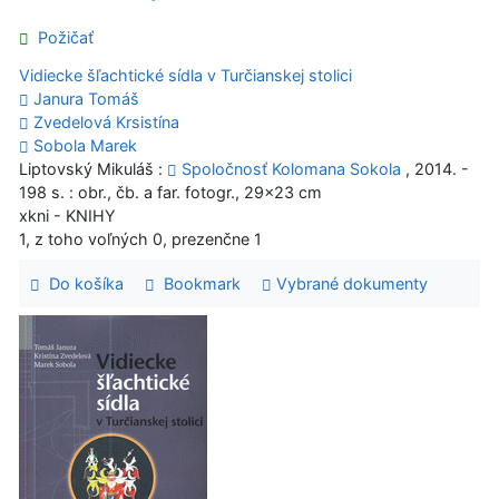
Požičať
Vidiecke šľachtické sídla v Turčianskej stolici
Janura Tomáš
Zvedelová Krsistína
Sobola Marek
Liptovský Mikuláš :
Spoločnosť Kolomana Sokola
, 2014. -
198 s. : obr., čb. a far. fotogr., 29x23 cm
xkni - KNIHY
1, z toho voľných 0, prezenčne 1
Do košíka
Bookmark
Vybrané dokumenty