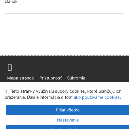
článok
Mapa stránok
Prístupnosť
Súkromie
Modul OpenSearch
Napíšte nám
Nastavenie cookies
Tieto stránky využívajú súbory cookies, ktoré uľahčujú ich
prezeranie. Ďalšie informácie o tom
ako používame cookies
.
Slovenská lesnícka a drevárska knižnica pri Technickej
univerzite vo Zvolene
Prijať všetko
©1993-2026
IPAC
v.4.8.63a
-
Cosmotron Slovakia, s.r.o.
Nastavenie