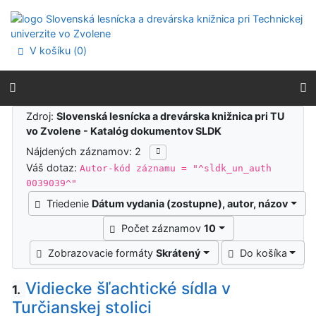
Prejsť na obsah
Prejsť na menu
Prehlásenie o webovej prístupnosti
V košíku (
0
)
Výsledky vyhľadávania
Zdroj:
Slovenská lesnícka a drevárska knižnica pri TU
vo Zvolene - Katalóg dokumentov SLDK
Nájdených záznamov: 2
Váš dotaz:
Autor-kód záznamu = "^sldk_un_auth
0039039^"
Triedenie
Dátum vydania (zostupne), autor, názov
Počet záznamov
10
Zobrazovacie formáty
Skrátený
Do košíka
Vidiecke šľachtické sídla v
1.
Turčianskej stolici