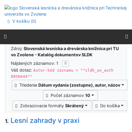
Prejsť na obsah
Prejsť na menu
Prehlásenie o webovej prístupnosti
V košíku (
0
)
Výsledky vyhľadávania
Zdroj:
Slovenská lesnícka a drevárska knižnica pri TU
vo Zvolene - Katalóg dokumentov SLDK
Nájdených záznamov: 1
Váš dotaz:
Autor-kód záznamu = "^sldk_un_auth
0056644^"
Triedenie
Dátum vydania (zostupne), autor, názov
Počet záznamov
10
Zobrazovacie formáty
Skrátený
Do košíka
Lesní zahrady v praxi
1.