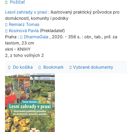
Požičať
Lesní zahrady v praxi
: ilustrovaný praktický průvodce pro
domácnosti, komunity i podniky
Remiarz Tomas
Kosinová Pavla
(Prekladateľ)
Praha :
DharmaGaia
, 2020. - 356 s. : obr., tab., príl. za
textom, 23 cm
xkni - KNIHY
2, z toho voľných 2
Do košíka
Bookmark
Vybrané dokumenty