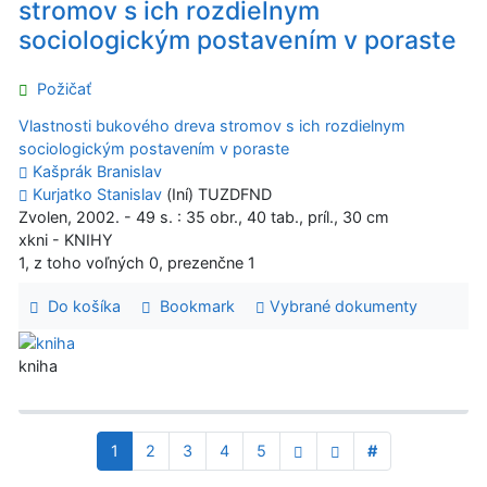
stromov s ich rozdielnym
sociologickým postavením v poraste
Požičať
Vlastnosti bukového dreva stromov s ich rozdielnym
sociologickým postavením v poraste
Kašprák Branislav
Kurjatko Stanislav
(Iní) TUZDFND
Zvolen, 2002. - 49 s. : 35 obr., 40 tab., príl., 30 cm
xkni - KNIHY
1, z toho voľných 0, prezenčne 1
Do košíka
Bookmark
Vybrané dokumenty
kniha
1
2
3
4
5
#