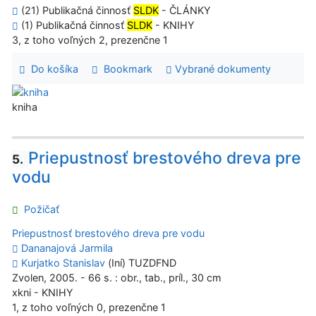
(21) Publikačná činnosť
SLDK
- ČLÁNKY
(1) Publikačná činnosť
SLDK
- KNIHY
3, z toho voľných 2, prezenčne 1
Do košíka
Bookmark
Vybrané dokumenty
kniha
Priepustnosť brestového dreva pre
5.
vodu
Požičať
Priepustnosť brestového dreva pre vodu
Dananajová Jarmila
Kurjatko Stanislav
(Iní) TUZDFND
Zvolen, 2005. - 66 s. : obr., tab., príl., 30 cm
xkni - KNIHY
1, z toho voľných 0, prezenčne 1