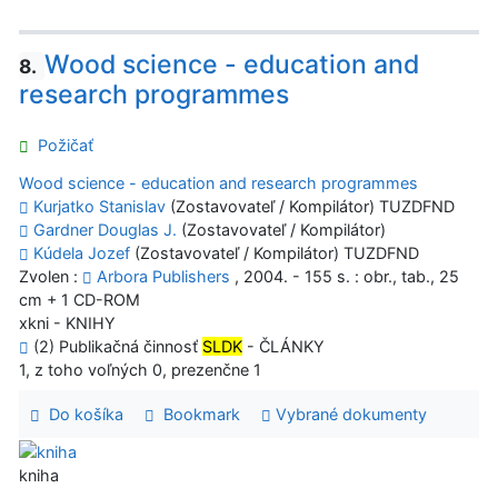
Wood science - education and
8.
research programmes
Požičať
Wood science - education and research programmes
Kurjatko Stanislav
(Zostavovateľ / Kompilátor) TUZDFND
Gardner Douglas J.
(Zostavovateľ / Kompilátor)
Kúdela Jozef
(Zostavovateľ / Kompilátor) TUZDFND
Zvolen :
Arbora Publishers
, 2004. - 155 s. : obr., tab., 25
cm + 1 CD-ROM
xkni - KNIHY
(2) Publikačná činnosť
SLDK
- ČLÁNKY
1, z toho voľných 0, prezenčne 1
Do košíka
Bookmark
Vybrané dokumenty
kniha