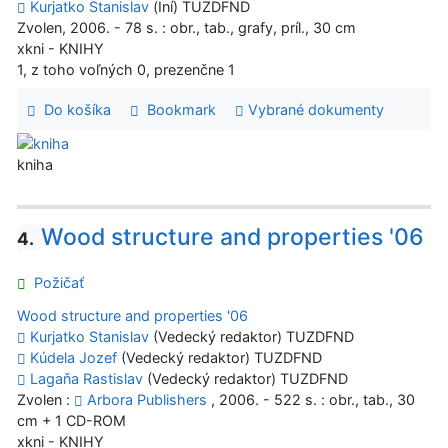
Kurjatko Stanislav
(Iní) TUZDFND
Zvolen, 2006. - 78 s. : obr., tab., grafy, príl., 30 cm
xkni - KNIHY
1, z toho voľných 0, prezenčne 1
Do košíka
Bookmark
Vybrané dokumenty
kniha
Wood structure and properties '06
4.
Požičať
Wood structure and properties '06
Kurjatko Stanislav
(Vedecký redaktor) TUZDFND
Kúdela Jozef
(Vedecký redaktor) TUZDFND
Lagaňa Rastislav
(Vedecký redaktor) TUZDFND
Zvolen :
Arbora Publishers
, 2006. - 522 s. : obr., tab., 30
cm + 1 CD-ROM
xkni - KNIHY