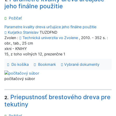
jeho finálne použitie
Požičať
Parametre kvality dreva určujúce jeho finálne použitie
Kurjatko Stanislav
TUZDFND
Zvolen :
Technická univerzita vo Zvolene
, 2010. - 352 s. :
obr., tab., 25 cm
xkni - KNIHY
15, z toho voľných 12, prezenčne 1
Do košíka
Bookmark
Vybrané dokumenty
počítačový súbor
Priepustnosť brestového dreva pre
2.
tekutiny
Požičať