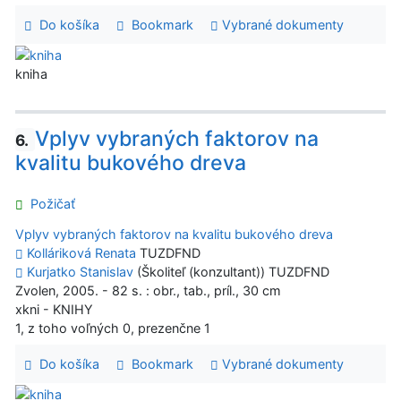
Do košíka
Bookmark
Vybrané dokumenty
kniha
Vplyv vybraných faktorov na
6.
kvalitu bukového dreva
Požičať
Vplyv vybraných faktorov na kvalitu bukového dreva
Kolláriková Renata
TUZDFND
Kurjatko Stanislav
(Školiteľ (konzultant)) TUZDFND
Zvolen, 2005. - 82 s. : obr., tab., príl., 30 cm
xkni - KNIHY
1, z toho voľných 0, prezenčne 1
Do košíka
Bookmark
Vybrané dokumenty