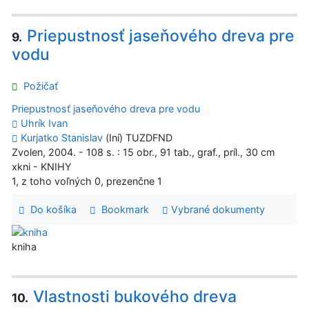
Priepustnosť jaseňového dreva pre
9.
vodu
Požičať
Priepustnosť jaseňového dreva pre vodu
Uhrík Ivan
Kurjatko Stanislav
(Iní) TUZDFND
Zvolen, 2004. - 108 s. : 15 obr., 91 tab., graf., príl., 30 cm
xkni - KNIHY
1, z toho voľných 0, prezenčne 1
Do košíka
Bookmark
Vybrané dokumenty
kniha
Vlastnosti bukového dreva
10.