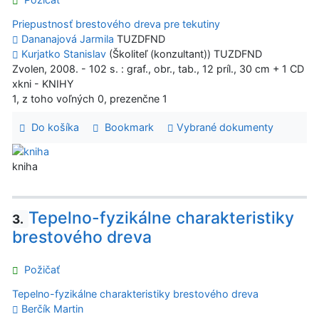
Priepustnosť brestového dreva pre tekutiny
Dananajová Jarmila
TUZDFND
Kurjatko Stanislav
(Školiteľ (konzultant)) TUZDFND
Zvolen, 2008. - 102 s. : graf., obr., tab., 12 príl., 30 cm + 1 CD
xkni - KNIHY
1, z toho voľných 0, prezenčne 1
Do košíka
Bookmark
Vybrané dokumenty
kniha
Tepelno-fyzikálne charakteristiky
3.
brestového dreva
Požičať
Tepelno-fyzikálne charakteristiky brestového dreva
Berčík Martin