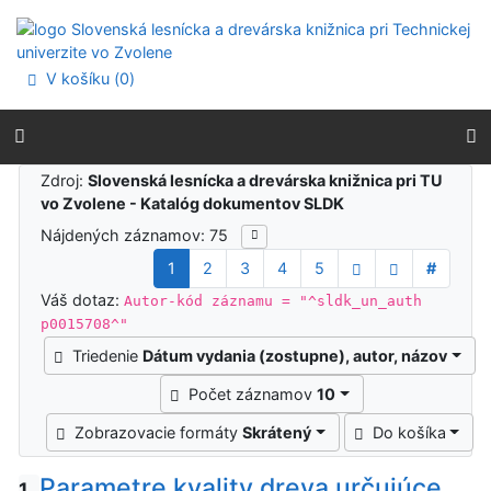
Prejsť na obsah
Prejsť na menu
Prehlásenie o webovej prístupnosti
V košíku (
0
)
Výsledky vyhľadávania
Zdroj:
Slovenská lesnícka a drevárska knižnica pri TU
vo Zvolene - Katalóg dokumentov SLDK
Nájdených záznamov: 75
1
2
3
4
5
#
Váš dotaz:
Autor-kód záznamu = "^sldk_un_auth
p0015708^"
Triedenie
Dátum vydania (zostupne), autor, názov
Počet záznamov
10
Zobrazovacie formáty
Skrátený
Do košíka
Parametre kvality dreva určujúce
1.