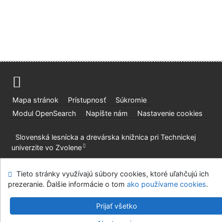
Mapa stránok
Prístupnosť
Súkromie
Modul OpenSearch
Napíšte nám
Nastavenie cookies
Slovenská lesnícka a drevárska knižnica pri Technickej
univerzite vo Zvolene
©1993-2026
IPAC
v.4.8.63a
-
Cosmotron Slovakia, s.r.o.
Tieto stránky využívajú súbory cookies, ktoré uľahčujú ich
prezeranie. Ďalšie informácie o tom
ako používame cookies
.
Prijať všetko